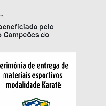
rta
eneficiado pelo
do Campeões do