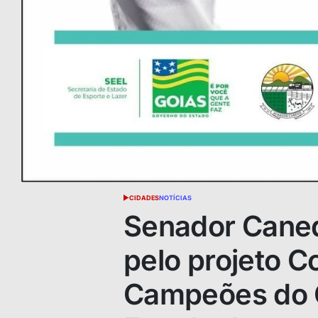
CIDADES
NOTÍCIAS
POSTED
IN
Senador Caned
pelo projeto C
Campeões do 