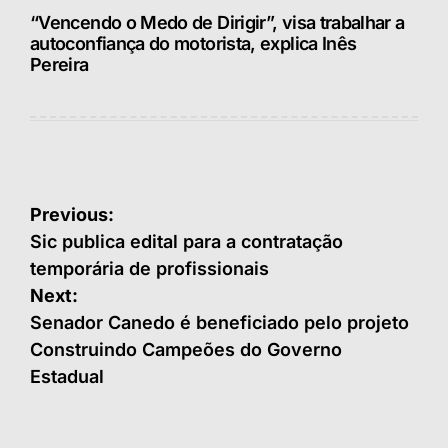
“Vencendo o Medo de Dirigir”, visa trabalhar a
autoconfiança do motorista, explica Inês
Pereira
Navegação
Previous:
de
Sic publica edital para a contratação
temporária de profissionais
Post
Next:
Senador Canedo é beneficiado pelo projeto
Construindo Campeões do Governo
Estadual