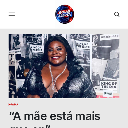
Skip
to
content
GOIÁS
ALERTA
FAMA
POSTED
IN
“A mãe está mais