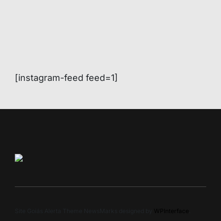
[instagram-feed feed=1]
Site Goiás Alerta Theme NewsMarks designed by
WPInterface
.