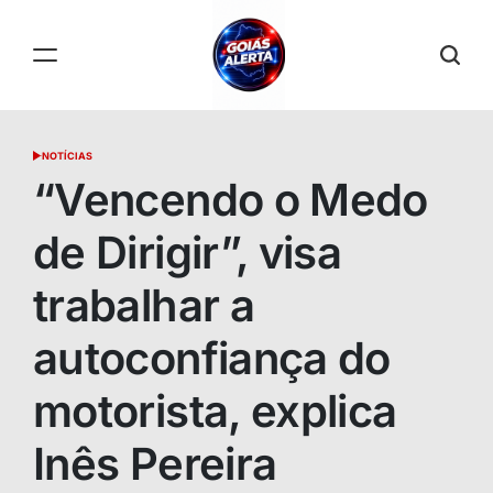
Skip
to
content
GOIÁS
ALERTA
NOTÍCIAS
POSTED
IN
“Vencendo o Medo
de Dirigir”, visa
trabalhar a
autoconfiança do
motorista, explica
Inês Pereira