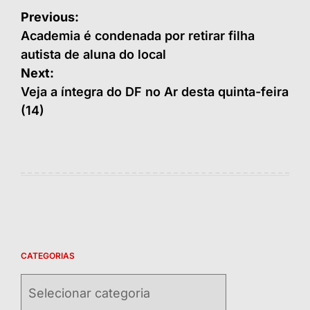
Navegação
Previous:
de
Academia é condenada por retirar filha
autista de aluna do local
Post
Next:
Veja a íntegra do DF no Ar desta quinta-feira
(14)
CATEGORIAS
Categorias