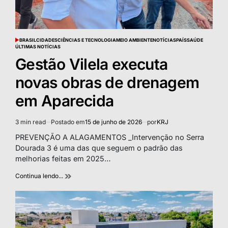
BRASIL
CIDADES
CIÊNCIAS E TECNOLOGIA
MEIO AMBIENTE
NOTÍCIAS
PAÍS
SAÚDE
POSTED
ÚLTIMAS NOTÍCIAS
IN
Gestão Vilela executa
novas obras de drenagem
em Aparecida
3 min read
Postado em
15 de junho de 2026
por
KRJ
Estimated
read
PREVENÇÃO A ALAGAMENTOS _Intervenção no Serra
time
Dourada 3 é uma das que seguem o padrão das
melhorias feitas em 2025…
Continua lendo...