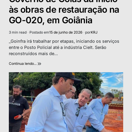
às obras de restauração na
GO-020, em Goiânia
3 min read
Postado em
15 de junho de 2026
por
KRJ
Estimated
read
_Goinfra irá trabalhar por etapas, iniciando os serviços
time
entre o Posto Policial até a indústria Cielt. Serão
reconstruídos mais de…
Continua lendo...