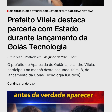
CIDADES
CIÊNCIAS E TECNOLOGIA
NOTÍCIAS
POLÍTICA
ÚLTIMAS NOTÍCIAS
POSTED
IN
Prefeito Vilela destaca
parceria com Estado
durante lançamento da
Goiás Tecnologia
5 min read
Postado em
8 de junho de 2026
por
KRJ
Estimated
read
O prefeito de Aparecida de Goiânia, Leandro Vilela,
time
participou na manhã desta segunda-feira, 8, do
lançamento da Goiás Tecnologia (GOtech),…
Continua lendo...