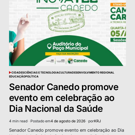
CIDADES
CIÊNCIAS E TECNOLOGIA
CULTURA
DESENVOLVIMENTO REGIONAL
POSTED
EDUCAÇÃO
POLÍTICA
IN
Senador Canedo promove
evento em celebração ao
Dia Nacional da Saúde
4 min read
Postado em
4 de agosto de 2026
por
KRJ
Estimated
read
Senador Canedo promove evento em celebração ao Dia
time