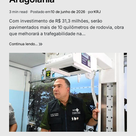
3 min read
Postado em
10 de junho de 2026
por
KRJ
Estimated
read
Com investimento de R$ 31,3 milhões, serão
time
pavimentados mais de 10 quilômetros de rodovia, obra
que melhorará a trafegabilidade na…
Continua lendo...