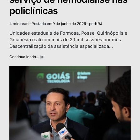
policlínicas
4 min read
Postado em
9 de junho de 2026
por
KRJ
Estimated
read
Unidades estaduais de Formosa, Posse, Quirinópolis e
time
Goianésia realizam mais de 2,1 mil sessões por mês.
Descentralização da assistência especializada…
Continua lendo...