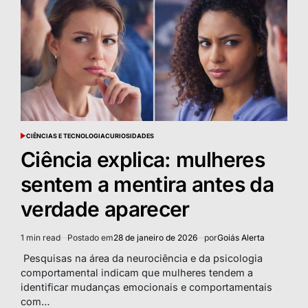
CIÊNCIAS E TECNOLOGIA
CURIOSIDADES
POSTED
IN
Ciência explica: mulheres
sentem a mentira antes da
verdade aparecer
1 min read
Postado em
28 de janeiro de 2026
por
Goiás Alerta
Estimated
read
Pesquisas na área da neurociência e da psicologia
time
comportamental indicam que mulheres tendem a
identificar mudanças emocionais e comportamentais
com…