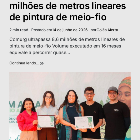
milhões de metros lineares
de pintura de meio-fio
2 min read
Postado em
14 de junho de 2026
por
Goiás Alerta
Estimated
read
Comurg ultrapassa 8,6 milhões de metros lineares de
time
pintura de meio-fio Volume executado em 16 meses
equivale a percorrer quase…
Continua lendo...