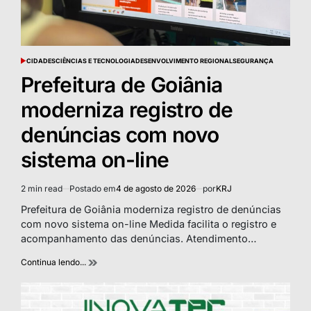
CIDADES
CIÊNCIAS E TECNOLOGIA
DESENVOLVIMENTO REGIONAL
SEGURANÇA
POSTED
IN
Prefeitura de Goiânia
moderniza registro de
denúncias com novo
sistema on-line
2 min read
Postado em
4 de agosto de 2026
por
KRJ
Estimated
read
Prefeitura de Goiânia moderniza registro de denúncias
time
com novo sistema on-line Medida facilita o registro e
acompanhamento das denúncias. Atendimento…
Continua lendo...