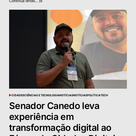
Continua lendo...
CIDADES
CIÊNCIAS E TECNOLOGIA
NOTÍCIAS
NOTÍCIAS
POLÍTICA
TECH
POSTED
IN
Senador Canedo leva
experiência em
transformação digital ao