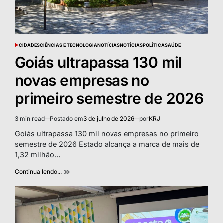
CIDADES
CIÊNCIAS E TECNOLOGIA
NOTÍCIAS
NOTÍCIAS
POLÍTICA
SAÚDE
POSTED
IN
Goiás ultrapassa 130 mil
novas empresas no
primeiro semestre de 2026
3 min read
Postado em
3 de julho de 2026
por
KRJ
Estimated
read
Goiás ultrapassa 130 mil novas empresas no primeiro
time
semestre de 2026 Estado alcança a marca de mais de
1,32 milhão…
Continua lendo...