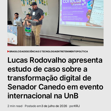
BRASIL
CIDADES
CIÊNCIAS E TECNOLOGIA
ENTRETENIMENTO
POLÍTICA
POSTED
IN
Lucas Rodovalho apresenta
estudo de caso sobre a
transformação digital de
Senador Canedo em evento
internacional na UnB
2 min read
Postado em
3 de julho de 2026
por
KRJ
Estimated