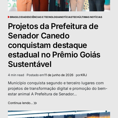
BRASIL
CIDADES
CIÊNCIAS E TECNOLOGIA
NOTÍCIAS
TECH
ÚLTIMAS NOTÍCIAS
POSTED
IN
Projetos da Prefeitura de
Senador Canedo
conquistam destaque
estadual no Prêmio Goiás
Sustentável
4 min read
Postado em
11 de junho de 2026
por
KRJ
Estimated
read
Município conquista segundo e terceiro lugares com
time
projetos de transformação digital e promoção do bem-
estar animal A Prefeitura de Senador…
Continua lendo...