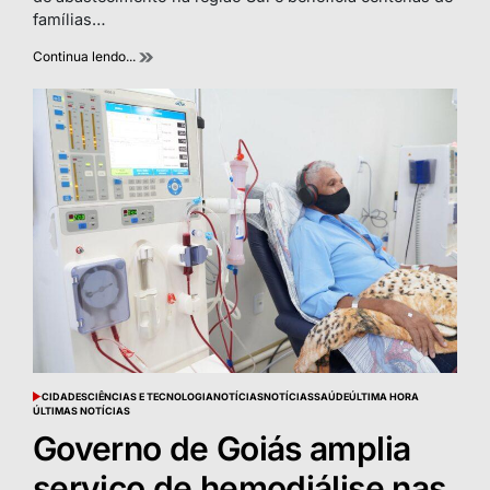
famílias…
Continua lendo...
CIDADES
CIÊNCIAS E TECNOLOGIA
NOTÍCIAS
NOTÍCIAS
SAÚDE
ÚLTIMA HORA
POSTED
ÚLTIMAS NOTÍCIAS
IN
Governo de Goiás amplia
serviço de hemodiálise nas