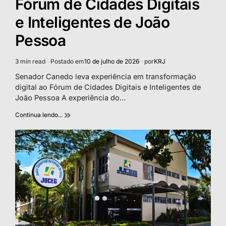
Fórum de Cidades Digitais
e Inteligentes de João
Pessoa
3 min read
Postado em
10 de julho de 2026
por
KRJ
Estimated
read
Senador Canedo leva experiência em transformação
time
digital ao Fórum de Cidades Digitais e Inteligentes de
João Pessoa A experiência do…
Continua lendo...