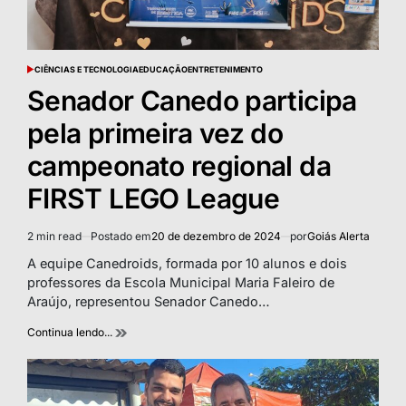
CIÊNCIAS E TECNOLOGIA
EDUCAÇÃO
ENTRETENIMENTO
POSTED
IN
Senador Canedo participa
pela primeira vez do
campeonato regional da
FIRST LEGO League
2 min read
Postado em
20 de dezembro de 2024
por
Goiás Alerta
Estimated
read
A equipe Canedroids, formada por 10 alunos e dois
time
professores da Escola Municipal Maria Faleiro de
Araújo, representou Senador Canedo…
Continua lendo...