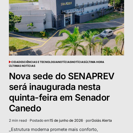
CIDADES
CIÊNCIAS E TECNOLOGIA
NOTÍCIAS
NOTÍCIAS
ÚLTIMA HORA
POSTED
ÚLTIMAS NOTÍCIAS
IN
Nova sede do SENAPREV
será inaugurada nesta
quinta-feira em Senador
Canedo
2 min read
Postado em
15 de junho de 2026
por
Goiás Alerta
Estimated
read
_Estrutura moderna promete mais conforto,