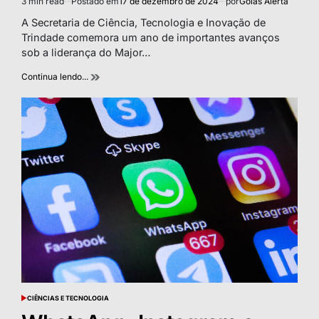
3 min read
Postado em
17 de dezembro de 2024
por
Goiás Alerta
Estimated
read
A Secretaria de Ciência, Tecnologia e Inovação de
time
Trindade comemora um ano de importantes avanços
sob a liderança do Major…
Continua lendo...
CIÊNCIAS E TECNOLOGIA
POSTED
IN