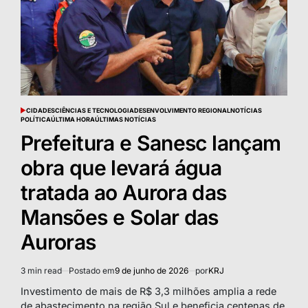
CIDADES
CIÊNCIAS E TECNOLOGIA
DESENVOLVIMENTO REGIONAL
NOTÍCIAS
POSTED
POLÍTICA
ÚLTIMA HORA
ÚLTIMAS NOTÍCIAS
IN
Prefeitura e Sanesc lançam
obra que levará água
tratada ao Aurora das
Mansões e Solar das
Auroras
3 min read
Postado em
9 de junho de 2026
por
KRJ
Estimated
read
Investimento de mais de R$ 3,3 milhões amplia a rede
time
de abastecimento na região Sul e beneficia centenas de