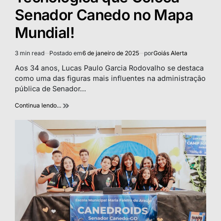
Senador Canedo no Mapa
Mundial!
3 min read
Postado em
6 de janeiro de 2025
por
Goiás Alerta
Estimated
read
Aos 34 anos, Lucas Paulo Garcia Rodovalho se destaca
time
como uma das figuras mais influentes na administração
pública de Senador…
Continua lendo...