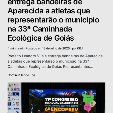
entrega bandeiras de
Aparecida a atletas que
representarão o município
na 33ª Caminhada
Ecológica de Goiás
4 min read
Postado em
13 de julho de 2026
por
KRJ
Estimated
read
Prefeito Leandro Vilela entrega bandeiras de Aparecida
time
a atletas que representarão o município na 33ª
Caminhada Ecológica de Goiás Representantes…
Continua lendo...