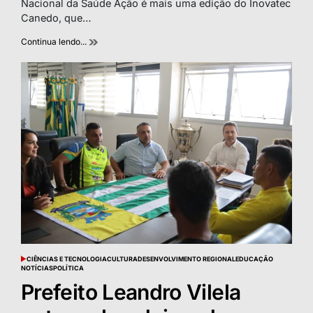
Nacional da Saúde Ação é mais uma edição do Inovatec
Canedo, que…
Continua lendo...
CIÊNCIAS E TECNOLOGIA
CULTURA
DESENVOLVIMENTO REGIONAL
EDUCAÇÃO
POSTED
NOTÍCIAS
POLÍTICA
IN
Prefeito Leandro Vilela