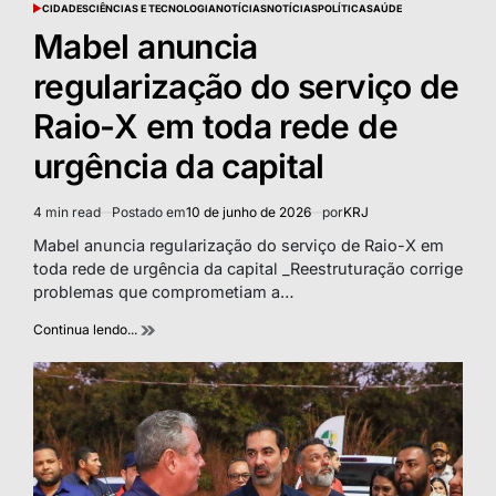
CIDADES
CIÊNCIAS E TECNOLOGIA
NOTÍCIAS
NOTÍCIAS
POLÍTICA
SAÚDE
POSTED
IN
Mabel anuncia
regularização do serviço de
Raio-X em toda rede de
urgência da capital
4 min read
Postado em
10 de junho de 2026
por
KRJ
Estimated
read
Mabel anuncia regularização do serviço de Raio-X em
time
toda rede de urgência da capital _Reestruturação corrige
problemas que comprometiam a…
Continua lendo...