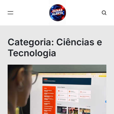
Skip
to
content
GOIÁS
ALERTA
Categoria:
Ciências e
Tecnologia