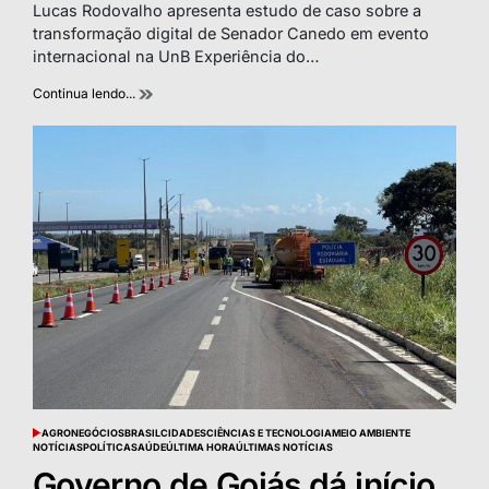
read
Lucas Rodovalho apresenta estudo de caso sobre a
time
transformação digital de Senador Canedo em evento
internacional na UnB Experiência do…
Continua lendo...
AGRONEGÓCIOS
BRASIL
CIDADES
CIÊNCIAS E TECNOLOGIA
MEIO AMBIENTE
POSTED
NOTÍCIAS
POLÍTICA
SAÚDE
ÚLTIMA HORA
ÚLTIMAS NOTÍCIAS
IN
Governo de Goiás dá início