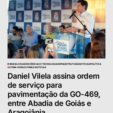
BRASIL
CIDADES
CIÊNCIAS E TECNOLOGIA
INFRAESTRUTURA
NOTÍCIAS
POLÍTICA
POSTED
ÚLTIMA HORA
ÚLTIMAS NOTÍCIAS
IN
Daniel Vilela assina ordem
de serviço para
pavimentação da GO-469,
entre Abadia de Goiás e
Aragoiânia