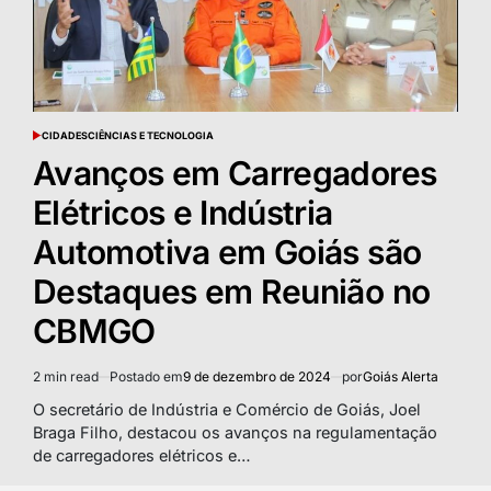
CIDADES
CIÊNCIAS E TECNOLOGIA
POSTED
IN
Avanços em Carregadores
Elétricos e Indústria
Automotiva em Goiás são
Destaques em Reunião no
CBMGO
2 min read
Postado em
9 de dezembro de 2024
por
Goiás Alerta
Estimated
read
O secretário de Indústria e Comércio de Goiás, Joel
time
Braga Filho, destacou os avanços na regulamentação
de carregadores elétricos e…