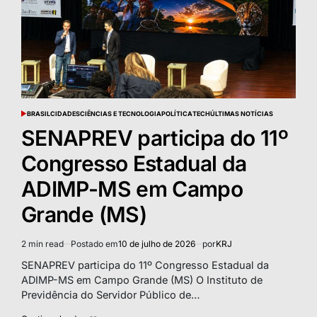
BRASIL
CIDADES
CIÊNCIAS E TECNOLOGIA
POLÍTICA
TECH
ÚLTIMAS NOTÍCIAS
POSTED
IN
SENAPREV participa do 11º
Congresso Estadual da
ADIMP-MS em Campo
Grande (MS)
2 min read
Postado em
10 de julho de 2026
por
KRJ
Estimated
read
SENAPREV participa do 11º Congresso Estadual da
time
ADIMP-MS em Campo Grande (MS) O Instituto de
Previdência do Servidor Público de…