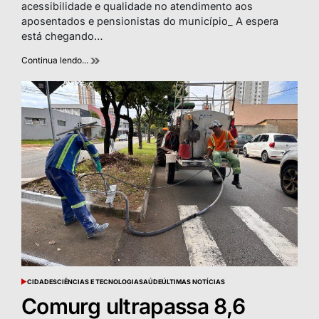
time
acessibilidade e qualidade no atendimento aos
aposentados e pensionistas do município_ A espera
está chegando…
Continua lendo...
CIDADES
CIÊNCIAS E TECNOLOGIA
SAÚDE
ÚLTIMAS NOTÍCIAS
POSTED
IN
Comurg ultrapassa 8,6