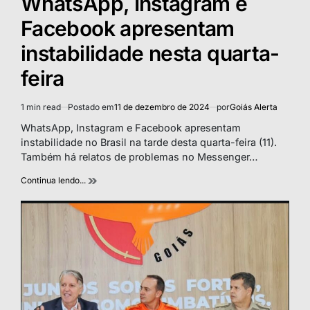
WhatsApp, Instagram e
Facebook apresentam
instabilidade nesta quarta-
feira
1 min read
Postado em
11 de dezembro de 2024
por
Goiás Alerta
Estimated
read
WhatsApp, Instagram e Facebook apresentam
time
instabilidade no Brasil na tarde desta quarta-feira (11).
Também há relatos de problemas no Messenger…
Continua lendo...