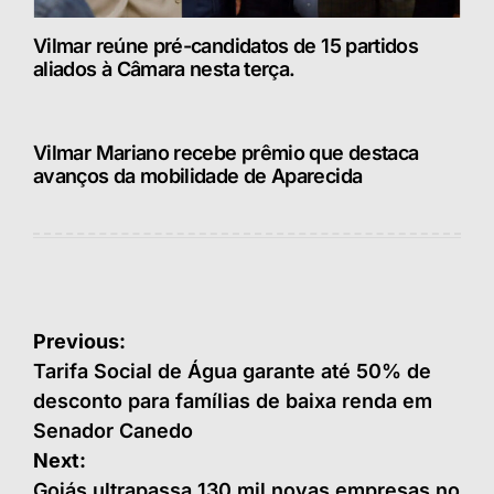
Vilmar reúne pré-candidatos de 15 partidos
aliados à Câmara nesta terça.
Vilmar Mariano recebe prêmio que destaca
avanços da mobilidade de Aparecida
Navegação
Previous:
de
Tarifa Social de Água garante até 50% de
desconto para famílias de baixa renda em
Post
Senador Canedo
Next:
Goiás ultrapassa 130 mil novas empresas no