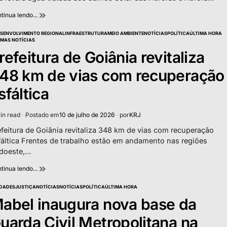
tinua lendo...
SENVOLVIMENTO REGIONAL
INFRAESTRUTURA
MEIO AMBIENTE
NOTÍCIAS
POLÍTICA
ÚLTIMA HORA
TED
IMAS NOTÍCIAS
refeitura de Goiânia revitaliza
48 km de vias com recuperação
sfáltica
in read
Postado em
10 de julho de 2026
por
KRJ
imated
d
efeitura de Goiânia revitaliza 348 km de vias com recuperação
e
fáltica Frentes de trabalho estão em andamento nas regiões
doeste,…
tinua lendo...
DADES
JUSTIÇA
NOTÍCIAS
NOTÍCIAS
POLÍTICA
ÚLTIMA HORA
TED
abel inaugura nova base da
uarda Civil Metropolitana na