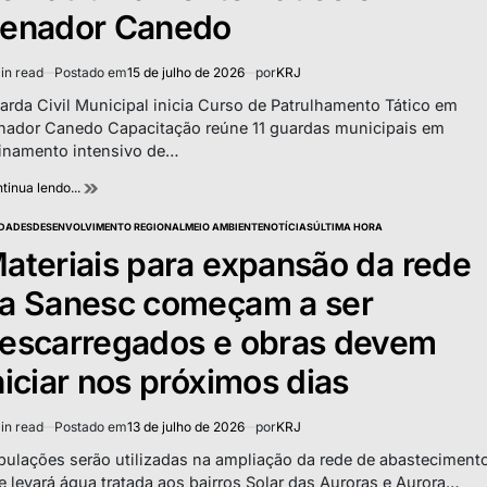
enador Canedo
in read
Postado em
15 de julho de 2026
por
KRJ
imated
d
arda Civil Municipal inicia Curso de Patrulhamento Tático em
e
nador Canedo Capacitação reúne 11 guardas municipais em
einamento intensivo de…
tinua lendo...
DADES
DESENVOLVIMENTO REGIONAL
MEIO AMBIENTE
NOTÍCIAS
ÚLTIMA HORA
TED
ateriais para expansão da rede
a Sanesc começam a ser
escarregados e obras devem
niciar nos próximos dias
in read
Postado em
13 de julho de 2026
por
KRJ
imated
d
bulações serão utilizadas na ampliação da rede de abasteciment
e
e levará água tratada aos bairros Solar das Auroras e Aurora…