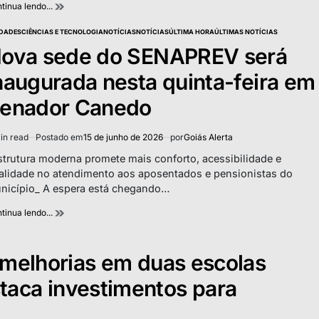
tinua lendo...
DADES
CIÊNCIAS E TECNOLOGIA
NOTÍCIAS
NOTÍCIAS
ÚLTIMA HORA
ÚLTIMAS NOTÍCIAS
TED
ova sede do SENAPREV será
naugurada nesta quinta-feira em
enador Canedo
in read
Postado em
15 de junho de 2026
por
Goiás Alerta
imated
d
strutura moderna promete mais conforto, acessibilidade e
e
alidade no atendimento aos aposentados e pensionistas do
nicípio_ A espera está chegando…
tinua lendo...
e melhorias em duas escolas
taca investimentos para