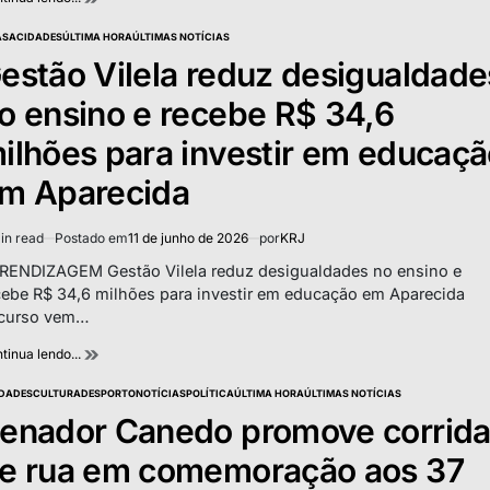
ASA
CIDADES
ÚLTIMA HORA
ÚLTIMAS NOTÍCIAS
TED
estão Vilela reduz desigualdade
o ensino e recebe R$ 34,6
ilhões para investir em educaç
m Aparecida
in read
Postado em
11 de junho de 2026
por
KRJ
imated
d
RENDIZAGEM Gestão Vilela reduz desigualdades no ensino e
e
cebe R$ 34,6 milhões para investir em educação em Aparecida
curso vem…
tinua lendo...
DADES
CULTURA
DESPORTO
NOTÍCIAS
POLÍTICA
ÚLTIMA HORA
ÚLTIMAS NOTÍCIAS
TED
enador Canedo promove corrid
e rua em comemoração aos 37