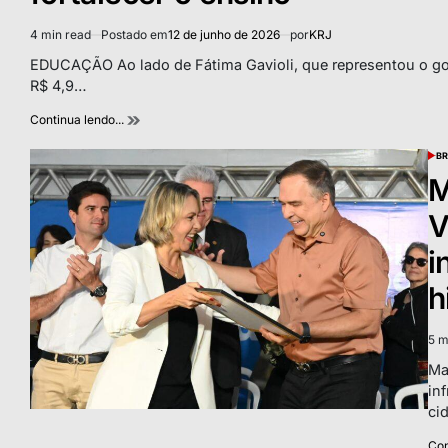
4 min read
Postado em
12 de junho de 2026
por
KRJ
Estimated
read
EDUCAÇÃO Ao lado de Fátima Gavioli, que representou o gove
time
R$ 4,9…
Continua lendo...
BR
POS
IN
M
V
i
h
5 m
Est
rea
Ma
tim
in
ci
Con