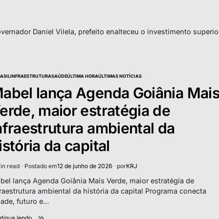
rnador Daniel Vilela, prefeito enalteceu o investimento superio
ASIL
INFRAESTRUTURA
SAÚDE
ÚLTIMA HORA
ÚLTIMAS NOTÍCIAS
TED
abel lança Agenda Goiânia Mai
erde, maior estratégia de
nfraestrutura ambiental da
istória da capital
in read
Postado em
12 de junho de 2026
por
KRJ
imated
d
bel lança Agenda Goiânia Mais Verde, maior estratégia de
e
fraestrutura ambiental da história da capital Programa conecta
dade, futuro e…
tinua lendo...