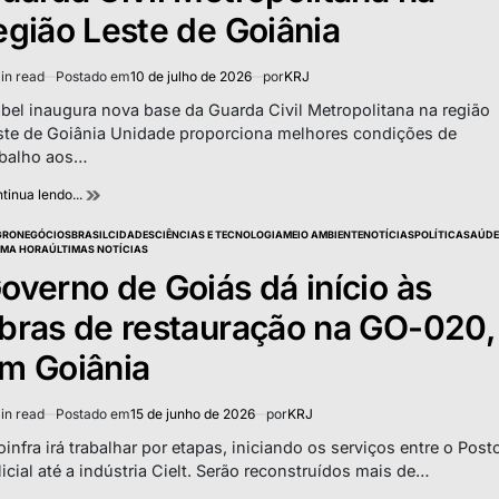
egião Leste de Goiânia
in read
Postado em
10 de julho de 2026
por
KRJ
imated
d
bel inaugura nova base da Guarda Civil Metropolitana na região
e
ste de Goiânia Unidade proporciona melhores condições de
abalho aos…
tinua lendo...
GRONEGÓCIOS
BRASIL
CIDADES
CIÊNCIAS E TECNOLOGIA
MEIO AMBIENTE
NOTÍCIAS
POLÍTICA
SAÚDE
TED
IMA HORA
ÚLTIMAS NOTÍCIAS
overno de Goiás dá início às
bras de restauração na GO-020,
m Goiânia
in read
Postado em
15 de junho de 2026
por
KRJ
imated
d
infra irá trabalhar por etapas, iniciando os serviços entre o Post
e
licial até a indústria Cielt. Serão reconstruídos mais de…