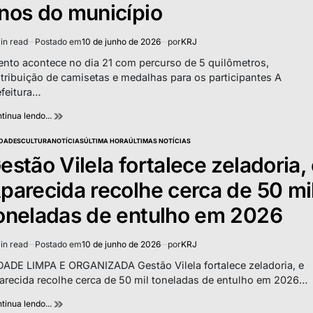
nos do município
in read
Postado em
10 de junho de 2026
por
KRJ
imated
d
ento acontece no dia 21 com percurso de 5 quilômetros,
e
stribuição de camisetas e medalhas para os participantes A
efeitura…
tinua lendo...
DADES
CULTURA
NOTÍCIAS
ÚLTIMA HORA
ÚLTIMAS NOTÍCIAS
TED
estão Vilela fortalece zeladoria,
parecida recolhe cerca de 50 mi
oneladas de entulho em 2026
in read
Postado em
10 de junho de 2026
por
KRJ
imated
d
DADE LIMPA E ORGANIZADA Gestão Vilela fortalece zeladoria, e
e
arecida recolhe cerca de 50 mil toneladas de entulho em 2026…
tinua lendo...