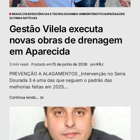
BRASIL
CIDADES
CIÊNCIAS E TECNOLOGIA
MEIO AMBIENTE
NOTÍCIAS
PAÍS
SAÚDE
POSTED
ÚLTIMAS NOTÍCIAS
IN
Gestão Vilela executa
novas obras de drenagem
em Aparecida
3 min read
Postado em
15 de junho de 2026
por
KRJ
Estimated
read
PREVENÇÃO A ALAGAMENTOS _Intervenção no Serra
time
Dourada 3 é uma das que seguem o padrão das
melhorias feitas em 2025…
Continua lendo...