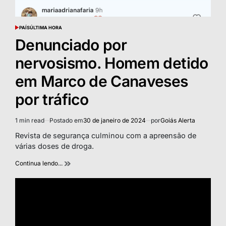
PAÍS
ÚLTIMA HORA
POSTED
IN
Denunciado por
nervosismo. Homem detido
em Marco de Canaveses
por tráfico
1 min read
Postado em
30 de janeiro de 2024
por
Goiás Alerta
Estimated
read
Revista de segurança culminou com a apreensão de
time
várias doses de droga.
Continua lendo...