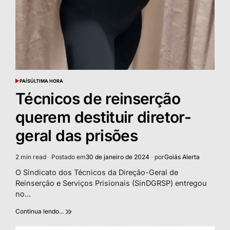
PAÍS
ÚLTIMA HORA
POSTED
IN
Técnicos de reinserção
querem destituir diretor-
geral das prisões
2 min read
Postado em
30 de janeiro de 2024
por
Goiás Alerta
Estimated
read
O Sindicato dos Técnicos da Direção-Geral de
time
Reinserção e Serviços Prisionais (SinDGRSP) entregou
no...
Continua lendo...