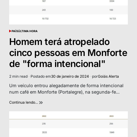
PAÍS
ÚLTIMA HORA
POSTED
IN
Homem terá atropelado
cinco pessoas em Monforte
de "forma intencional"
2 min read
Postado em
30 de janeiro de 2024
por
Goiás Alerta
Estimated
read
Um veículo entrou alegadamente de forma intencional
time
num café em Monforte (Portalegre), na segunda-fe...
Continua lendo...