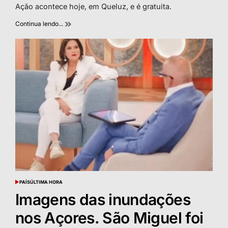
read
Ação acontece hoje, em Queluz, e é gratuita.
time
Continua lendo...
PAÍS
ÚLTIMA HORA
POSTED
IN
Imagens das inundações
nos Açores. São Miguel foi