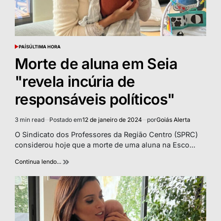
PAÍS
ÚLTIMA HORA
POSTED
IN
Morte de aluna em Seia
"revela incúria de
responsáveis políticos"
3 min read
Postado em
12 de janeiro de 2024
por
Goiás Alerta
Estimated
read
O Sindicato dos Professores da Região Centro (SPRC)
time
considerou hoje que a morte de uma aluna na Esco...
Continua lendo...