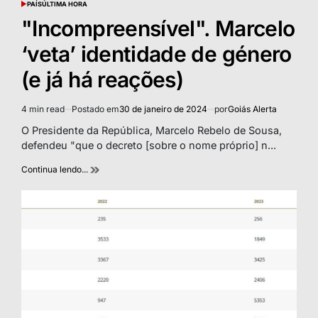
PAÍS
ÚLTIMA HORA
POSTED
IN
"Incompreensível". Marcelo
‘veta’ identidade de género
(e já há reações)
4 min read
Postado em
30 de janeiro de 2024
por
Goiás Alerta
Estimated
read
O Presidente da República, Marcelo Rebelo de Sousa,
time
defendeu "que o decreto [sobre o nome próprio] n...
Continua lendo...