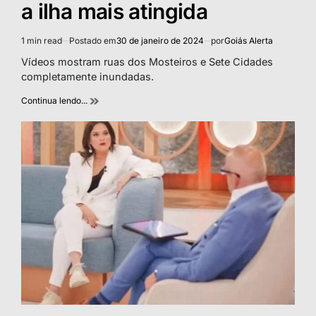
a ilha mais atingida
1 min read
Postado em
30 de janeiro de 2024
por
Goiás Alerta
Estimated
read
Vídeos mostram ruas dos Mosteiros e Sete Cidades
time
completamente inundadas.
Continua lendo...