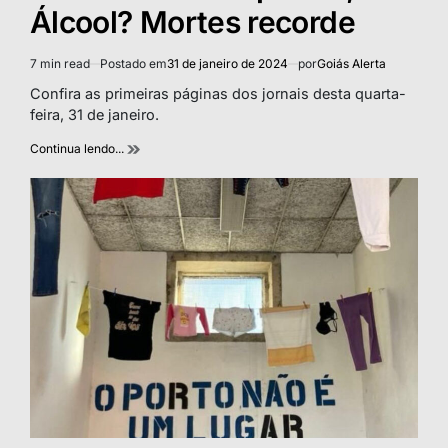
Álcool? Mortes recorde
7 min read
Postado em
31 de janeiro de 2024
por
Goiás Alerta
Estimated
read
Confira as primeiras páginas dos jornais desta quarta-
time
feira, 31 de janeiro.
Continua lendo...