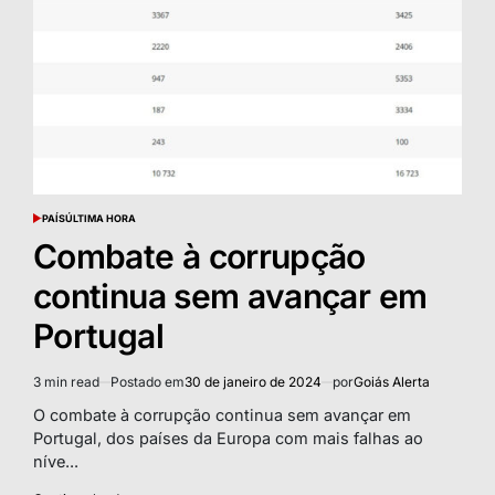
PAÍS
ÚLTIMA HORA
POSTED
IN
Combate à corrupção
continua sem avançar em
Portugal
3 min read
Postado em
30 de janeiro de 2024
por
Goiás Alerta
Estimated
read
O combate à corrupção continua sem avançar em
time
Portugal, dos países da Europa com mais falhas ao
níve...