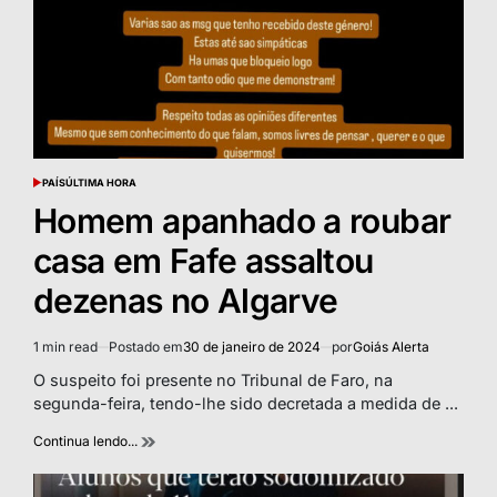
PAÍS
ÚLTIMA HORA
POSTED
IN
Homem apanhado a roubar
casa em Fafe assaltou
dezenas no Algarve
1 min read
Postado em
30 de janeiro de 2024
por
Goiás Alerta
Estimated
read
O suspeito foi presente no Tribunal de Faro, na
time
segunda-feira, tendo-lhe sido decretada a medida de ...
Continua lendo...