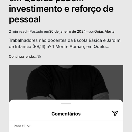
investimento e reforço de
pessoal
2 min read
Postado em
30 de janeiro de 2024
por
Goiás Alerta
Estimated
read
Trabalhadores não docentes da Escola Básica e Jardim
time
de Infância (EB/JI) nº 1 Monte Abraão, em Quelu...
Continua lendo...