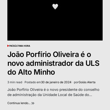
PAÍS
ÚLTIMA HORA
POSTED
IN
João Porfírio Oliveira é o
novo administrador da ULS
do Alto Minho
3 min read
Postado em
30 de janeiro de 2024
por
Goiás Alerta
Estimated
read
João Porfírio Oliveira é o novo presidente do conselho
time
de administração da Unidade Local de Saúde do...
Continua lendo...