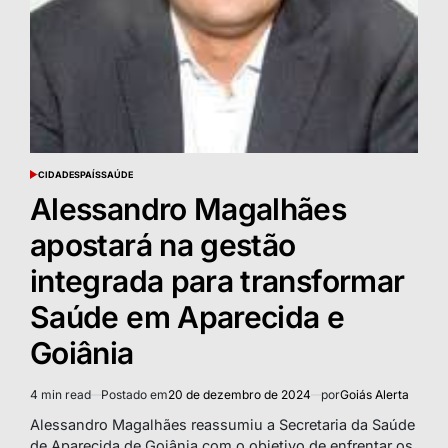
CIDADES
PAÍS
SAÚDE
POSTED
IN
Alessandro Magalhães
apostará na gestão
integrada para transformar
Saúde em Aparecida e
Goiânia
4 min read
Postado em
20 de dezembro de 2024
por
Goiás Alerta
Estimated
read
Alessandro Magalhães reassumiu a Secretaria da Saúde
time
de Aparecida de Goiânia com o objetivo de enfrentar os