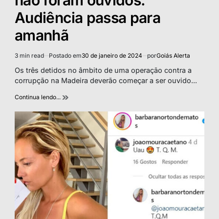
não foram ouvidos.
Audiência passa para
amanhã
3 min read
Postado em
30 de janeiro de 2024
por
Goiás Alerta
Estimated
read
Os três detidos no âmbito de uma operação contra a
time
corrupção na Madeira deverão começar a ser ouvido...
Continua lendo...