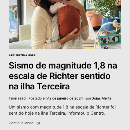
PAÍS
ÚLTIMA HORA
POSTED
IN
Sismo de magnitude 1,8 na
escala de Richter sentido
na ilha Terceira
1 min read
Postado em
12 de janeiro de 2024
por
Goiás Alerta
Estimated
read
Um sismo com magnitude 1,8 na escala de Richter foi
time
sentido hoje na ilha Terceira, informou o Centro...
Continua lendo...