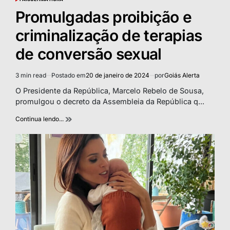
POSTED
IN
Promulgadas proibição e
criminalização de terapias
de conversão sexual
3 min read
Postado em
20 de janeiro de 2024
por
Goiás Alerta
Estimated
read
O Presidente da República, Marcelo Rebelo de Sousa,
time
promulgou o decreto da Assembleia da República q...
Continua lendo...