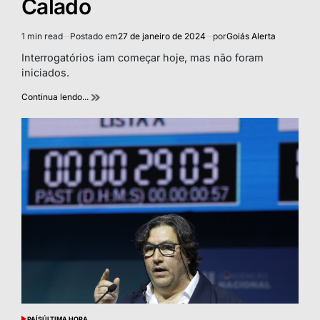
Calado
1 min read
Postado em
27 de janeiro de 2024
por
Goiás Alerta
Estimated
read
Interrogatórios iam começar hoje, mas não foram
time
iniciados.
Continua lendo...
PAÍS
ÚLTIMA HORA