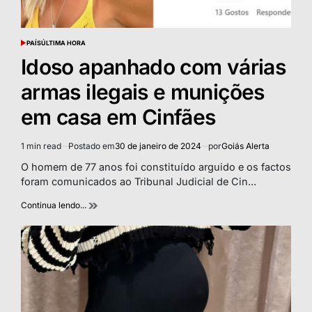
PAÍS
ÚLTIMA HORA
POSTED
IN
Idoso apanhado com várias
armas ilegais e munições
em casa em Cinfães
1 min read
Postado em
30 de janeiro de 2024
por
Goiás Alerta
Estimated
read
O homem de 77 anos foi constituído arguido e os factos
time
foram comunicados ao Tribunal Judicial de Cin...
Continua lendo...