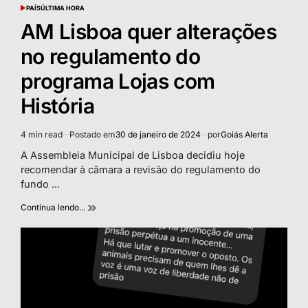
PAÍS
ÚLTIMA HORA
POSTED
IN
AM Lisboa quer alterações
no regulamento do
programa Lojas com
História
4 min read
Postado em
30 de janeiro de 2024
por
Goiás Alerta
Estimated
read
A Assembleia Municipal de Lisboa decidiu hoje
time
recomendar à câmara a revisão do regulamento do
fundo ...
Continua lendo...