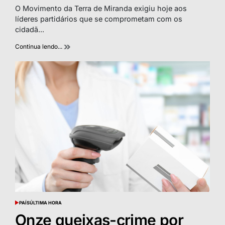
read
O Movimento da Terra de Miranda exigiu hoje aos
time
líderes partidários que se comprometam com os
cidadã...
Continua lendo...
PAÍS
ÚLTIMA HORA
POSTED
IN
Onze queixas-crime por