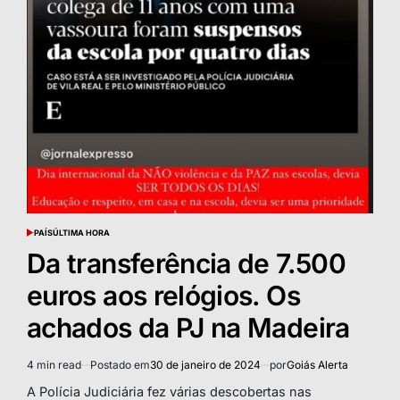
PAÍS
ÚLTIMA HORA
POSTED
IN
Da transferência de 7.500
euros aos relógios. Os
achados da PJ na Madeira
4 min read
Postado em
30 de janeiro de 2024
por
Goiás Alerta
Estimated
read
A Polícia Judiciária fez várias descobertas nas