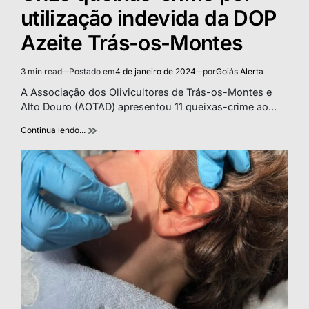
utilização indevida da DOP
Azeite Trás-os-Montes
3 min read
Postado em
4 de janeiro de 2024
por
Goiás Alerta
Estimated
read
A Associação dos Olivicultores de Trás-os-Montes e
time
Alto Douro (AOTAD) apresentou 11 queixas-crime ao...
Continua lendo...