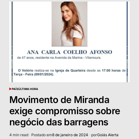
PAÍS
ÚLTIMA HORA
POSTED
IN
Movimento de Miranda
exige compromisso sobre
negócio das barragens
4 min read
Postado em
8 de janeiro de 2024
por
Goiás Alerta
Estimated