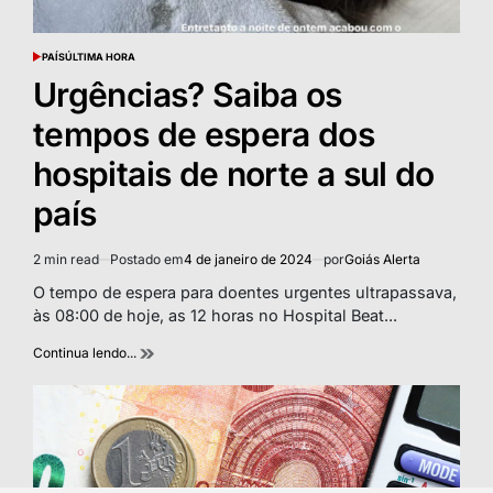
PAÍS
ÚLTIMA HORA
POSTED
IN
Urgências? Saiba os
tempos de espera dos
hospitais de norte a sul do
país
2 min read
Postado em
4 de janeiro de 2024
por
Goiás Alerta
Estimated
read
O tempo de espera para doentes urgentes ultrapassava,
time
às 08:00 de hoje, as 12 horas no Hospital Beat...
Continua lendo...