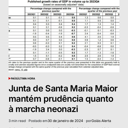
PAÍS
ÚLTIMA HORA
POSTED
IN
Junta de Santa Maria Maior
mantém prudência quanto
à marcha neonazi
3 min read
Postado em
30 de janeiro de 2024
por
Goiás Alerta
Estimated