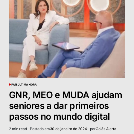
PAÍS
ÚLTIMA HORA
POSTED
IN
GNR, MEO e MUDA ajudam
seniores a dar primeiros
passos no mundo digital
2 min read
Postado em
30 de janeiro de 2024
por
Goiás Alerta
Estimated