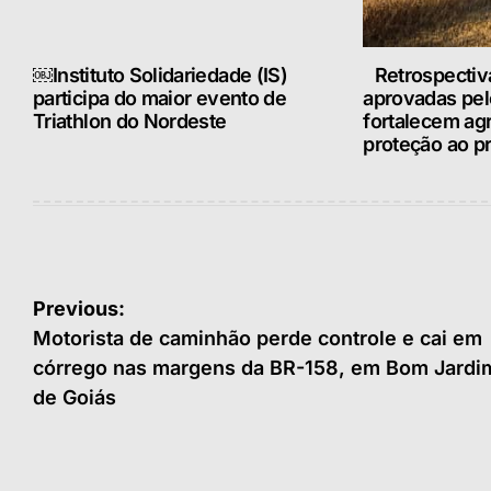
￼Instituto Solidariedade (IS)
Retrospectiv
participa do maior evento de
aprovadas pe
Triathlon do Nordeste
fortalecem ag
proteção ao pr
Navegação
Previous:
de
Motorista de caminhão perde controle e cai em
córrego nas margens da BR-158, em Bom Jardi
Post
de Goiás