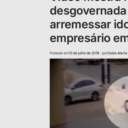
desgovernada 
arremessar ido
empresário em
Postado em
13 de julho de 2018
por
Goiás Alerta