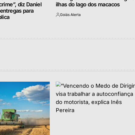
crime”, diz Daniel
ilhas do lago dos macacos
 entregas para
Goiás Alerta
lica
Postado
por