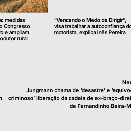
a: medidas
“Vencendo o Medo de Dirigir”,
lo Congresso
visa trabalhar a autoconfiança d
ro e ampliam
motorista, explica Inês Pereira
odutor rural
Nex
Jungmann chama de ‘desastre’ e ‘equívo
m
criminoso’ liberação da cadeia de ex-braço-dire
de Fernandinho Beira-M