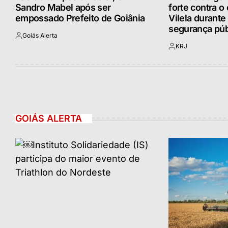
Sandro Mabel após ser
forte contra o 
empossado Prefeito de Goiânia
Vilela durante
segurança púb
Goiás Alerta
Postado
KRJ
por
Postado
por
GOIÁS ALERTA