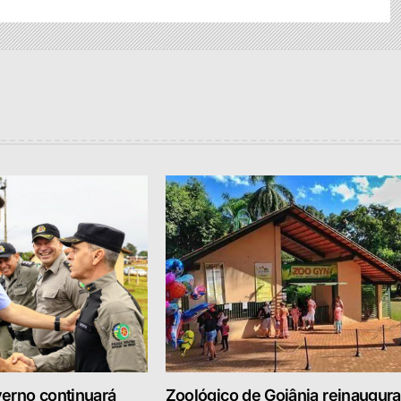
erno continuará
Zoológico de Goiânia reinaugura