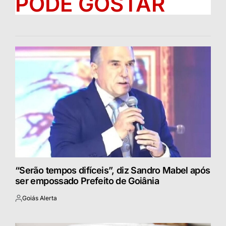
PODE GOSTAR
“Serão tempos difíceis”, diz Sandro Mabel após
ser empossado Prefeito de Goiânia
Goiás Alerta
Postado
por