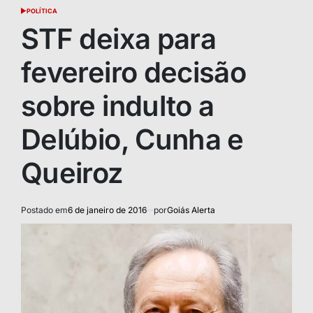
POLÍTICA
POSTED
IN
STF deixa para
fevereiro decisão
sobre indulto a
Delúbio, Cunha e
Queiroz
Postado em
6 de janeiro de 2016
por
Goiás Alerta