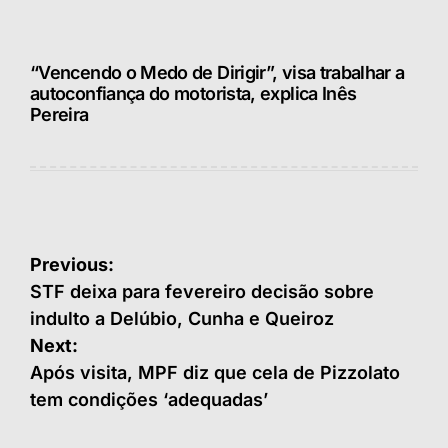
“Vencendo o Medo de Dirigir”, visa trabalhar a
autoconfiança do motorista, explica Inês
Pereira
Navegação
Previous:
de
STF deixa para fevereiro decisão sobre
indulto a Delúbio, Cunha e Queiroz
Post
Next:
Após visita, MPF diz que cela de Pizzolato
tem condições ‘adequadas’