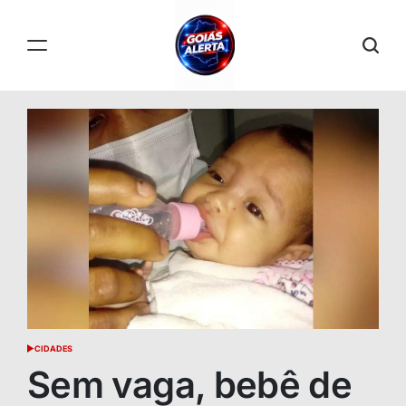
Skip
to
content
GOIÁS
ALERTA
CIDADES
POSTED
IN
Sem vaga, bebê de