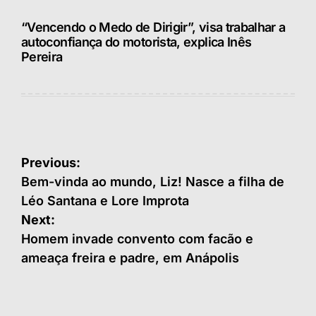
“Vencendo o Medo de Dirigir”, visa trabalhar a
autoconfiança do motorista, explica Inês
Pereira
Navegação
Previous:
de
Bem-vinda ao mundo, Liz! Nasce a filha de
Léo Santana e Lore Improta
Post
Next:
Homem invade convento com facão e
ameaça freira e padre, em Anápolis