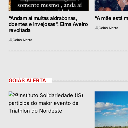
“Andam aí muitas aldrabonas,
“A mãe está m
doentes e invejosas". Elma Aveiro
Goiás Alerta
revoltada
Postado
por
Goiás Alerta
Postado
por
GOIÁS ALERTA