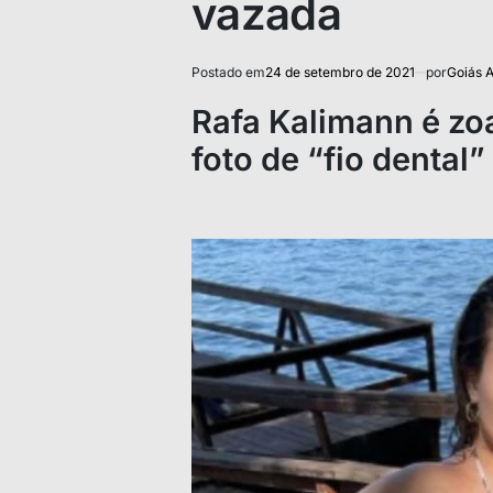
vazada
Postado em
24 de setembro de 2021
por
Goiás A
Rafa Kalimann é zo
foto de “fio dental