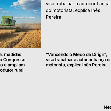
a: medidas
“Vencendo o Medo de Dirigir”,
lo Congresso
visa trabalhar a autoconfiança d
ro e ampliam
motorista, explica Inês Pereira
odutor rural
Nex