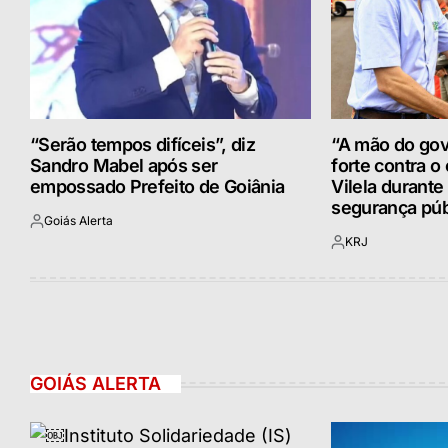
“Serão tempos difíceis”, diz
“A mão do gov
Sandro Mabel após ser
forte contra o 
empossado Prefeito de Goiânia
Vilela durante
segurança púb
Goiás Alerta
Postado
KRJ
por
Postado
por
GOIÁS ALERTA