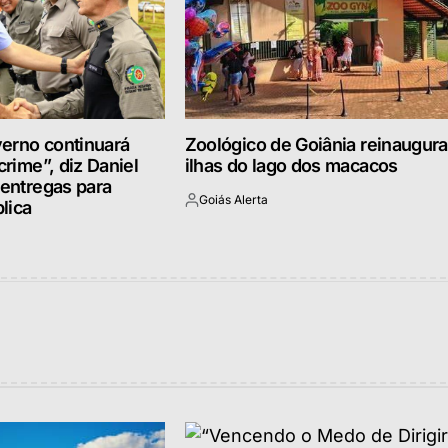
erno continuará
Zoológico de Goiânia reinaugura
crime”, diz Daniel
ilhas do lago dos macacos
 entregas para
Goiás Alerta
lica
Postado
por