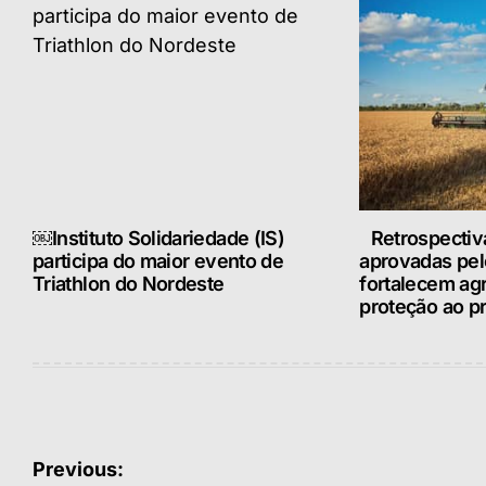
￼Instituto Solidariedade (IS)
Retrospectiv
participa do maior evento de
aprovadas pe
Triathlon do Nordeste
fortalecem ag
proteção ao pr
Navegação
Previous: