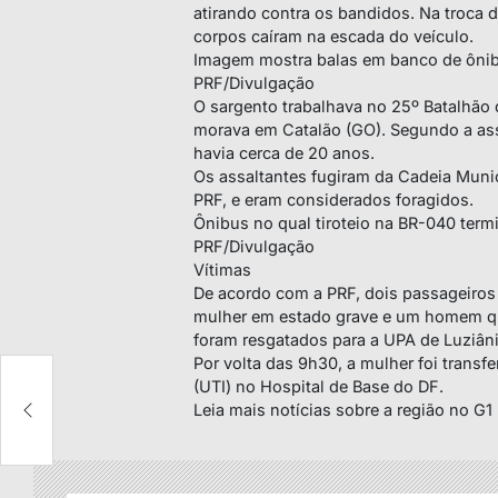
atirando contra os bandidos. Na troca d
corpos caíram na escada do veículo.
Imagem mostra balas em banco de ônib
PRF/Divulgação
O sargento trabalhava no 25º Batalhão d
morava em Catalão (GO). Segundo a ass
havia cerca de 20 anos.
Os assaltantes fugiram da Cadeia Munic
PRF, e eram considerados foragidos.
Ônibus no qual tiroteio na BR-040 ter
PRF/Divulgação
Vítimas
De acordo com a PRF, dois passageiros 
mulher em estado grave e um homem qu
foram resgatados para a UPA de Luziâni
Por volta das 9h30, a mulher foi transf
(UTI) no Hospital de Base do DF.
Leia mais notícias sobre a região no G1