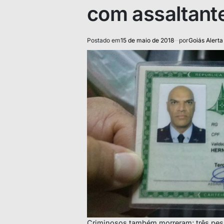
com assaltant
Postado em
15 de maio de 2018
por
Goiás Alerta
Criminosos também morreram; três pess