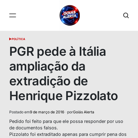
Skip
to
content
GOIÁS
POLÍTICA
POSTED
ALERTA
IN
PGR pede à Itália
ampliação da
extradição de
Henrique Pizzolato
Postado em
9 de março de 2016
por
Goiás Alerta
Pedido foi feito para que ele possa responder por uso
de documentos falsos.
Pizzolato foi extraditado apenas para cumprir pena dos