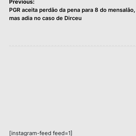
Navegação
Previous:
de
PGR aceita perdão da pena para 8 do mensalão,
mas adia no caso de Dirceu
Post
[instagram-feed feed=1]