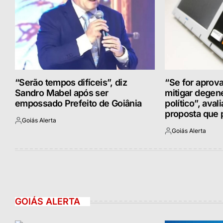
“Serão tempos difíceis”, diz
“Se for aprova
Sandro Mabel após ser
mitigar degen
empossado Prefeito de Goiânia
político”, aval
proposta que p
Goiás Alerta
Postado
Goiás Alerta
por
Postado
por
GOIÁS ALERTA