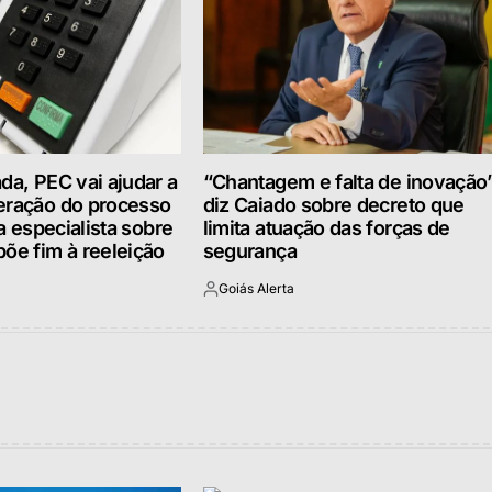
da, PEC vai ajudar a
“Chantagem e falta de inovação”
eração do processo
diz Caiado sobre decreto que
ia especialista sobre
limita atuação das forças de
õe fim à reeleição
segurança
Goiás Alerta
Postado
por