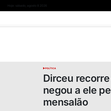
Skip
Hoje: sábado, agosto 8 2026
to
content
POLÍTICA
POSTED
IN
Dirceu recorre
negou a ele p
mensalão