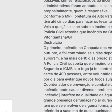
possíveis crimes relacionados ao incên
administrativos foram adotados e, cas
propositalmente, quem é responsável.
Conforme o MPF, prefeitura de Alto Para
têm até cinco dias para fazer os levant
Veja o que já se sabe sobre o incêndio
Polícia Civil acredita que incêndio na
Vitor Santana/G1
Destruição
O primeiro incêndio na Chapada dos Ve
outubro, e foi controlado seis dias dep
surgiram, e há mais de 10 dias brigadi
A Polícia Civil suspeita que o incêndio 
Segundo o ICMBio, o fogo já foi control
cerca de 400 pessoas, entre voluntário
por dia para evitar que novos focos sur
Coordenador de prevenção e combate do
incêndio pode causar diversos problema
incêndio] interfere na qualidade da ág
grande presença de fumaça no ar duran
la
tem que se envolver de alguma forma, a
referindo a suspeita de que a queimada