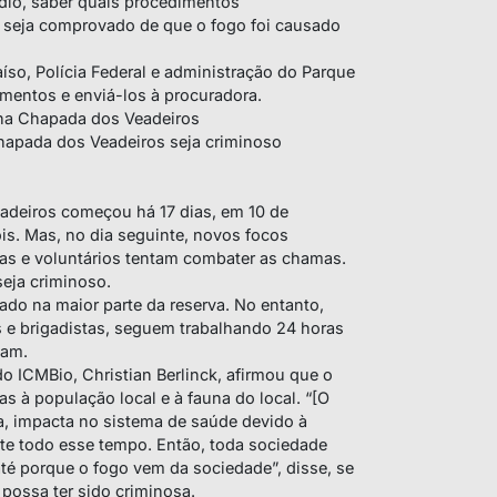
dio, saber quais procedimentos
o seja comprovado de que o fogo foi causado
íso, Polícia Federal e administração do Parque
amentos e enviá-los à procuradora.
 na Chapada dos Veadeiros
 Chapada dos Veadeiros seja criminoso
adeiros começou há 17 dias, em 10 de
ois. Mas, no dia seguinte, novos focos
stas e voluntários tentam combater as chamas.
seja criminoso.
ado na maior parte da reserva. No entanto,
s e brigadistas, seguem trabalhando 24 horas
jam.
 ICMBio, Christian Berlinck, afirmou que o
s à população local e à fauna do local. “[O
ua, impacta no sistema de saúde devido à
te todo esse tempo. Então, toda sociedade
té porque o fogo vem da sociedade”, disse, se
 possa ter sido criminosa.