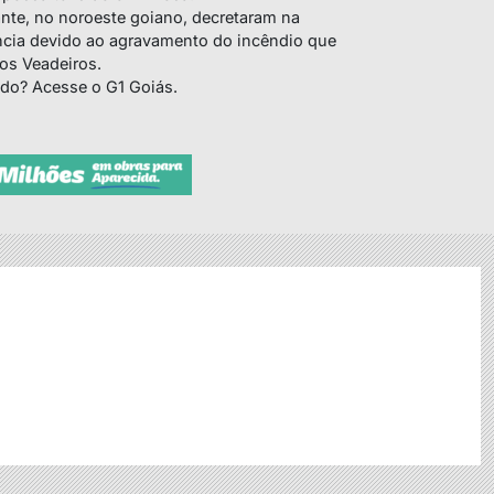
ante, no noroeste goiano, decretaram na
ncia devido ao agravamento do incêndio que
os Veadeiros.
ado? Acesse o G1 Goiás.