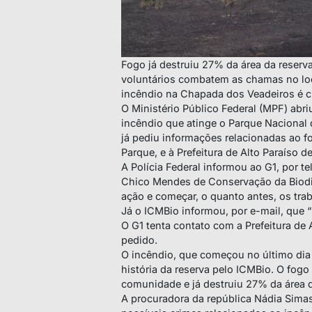
Fogo já destruiu 27% da área da reserv
voluntários combatem as chamas no loca
incêndio na Chapada dos Veadeiros é 
O Ministério Público Federal (MPF) abri
incêndio que atinge o Parque Nacional
já pediu informações relacionadas ao fo
Parque, e à Prefeitura de Alto Paraíso d
A Polícia Federal informou ao G1, por t
Chico Mendes de Conservação da Biodiv
ação e começar, o quanto antes, os trab
Já o ICMBio informou, por e-mail, que 
O G1 tenta contato com a Prefeitura de
pedido.
O incêndio, que começou no último dia 
história da reserva pelo ICMBio. O fog
comunidade e já destruiu 27% da área d
A procuradora da república Nádia Simas