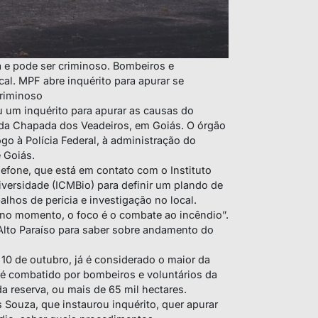
a e pode ser criminoso. Bombeiros e
l. MPF abre inquérito para apurar se
criminoso
u um inquérito para apurar as causas do
 da Chapada dos Veadeiros, em Goiás. O órgão
go à Polícia Federal, à administração do
e Goiás.
elefone, que está em contato com o Instituto
ersidade (ICMBio) para definir um plando de
alhos de perícia e investigação no local.
“no momento, o foco é o combate ao incêndio”.
 Alto Paraíso para saber sobre andamento do
10 de outubro, já é considerado o maior da
o é combatido por bombeiros e voluntários da
a reserva, ou mais de 65 mil hectares.
 Souza, que instaurou inquérito, quer apurar