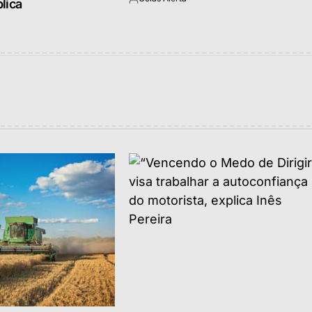
lica
Postado
por