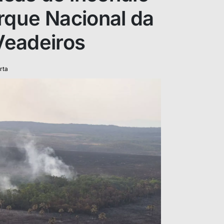
rque Nacional da
Veadeiros
rta