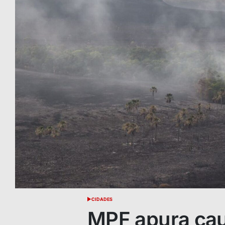
CIDADES
POSTED
IN
MPF apura cau