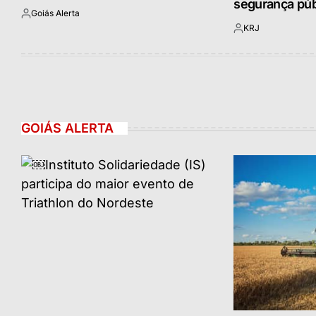
segurança púb
Goiás Alerta
Postado
KRJ
por
Postado
por
GOIÁS ALERTA