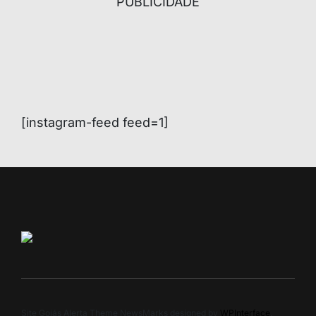
PUBLICIDADE
[instagram-feed feed=1]
Site Goiás Alerta Theme NewsMarks designed by
WPInterface
.