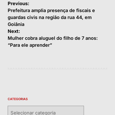
Navegação
Previous:
de
Prefeitura amplia presença de fiscais e
guardas civis na região da rua 44, em
Post
Goiânia
Next:
Mulher cobra aluguel do filho de 7 anos:
“Para ele aprender”
CATEGORIAS
Categorias