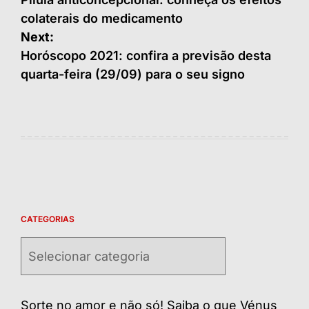
de
colaterais do medicamento
Post
Next:
Horóscopo 2021: confira a previsão desta
quarta-feira (29/09) para o seu signo
CATEGORIAS
Categorias
Sorte no amor e não só! Saiba o que Vénus