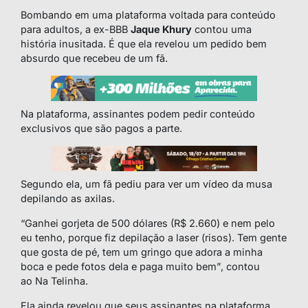
Bombando em uma plataforma voltada para conteúdo
para adultos, a ex-BBB
Jaque Khury
contou uma
história inusitada. É que ela revelou um pedido bem
absurdo que recebeu de um fã.
Na plataforma, assinantes podem pedir conteúdo
exclusivos que são pagos a parte.
Segundo ela, um fã pediu para ver um vídeo da musa
depilando as axilas.
“Ganhei gorjeta de 500 dólares (R$ 2.660) e nem pelo
eu tenho, porque fiz depilação a laser (risos). Tem gente
que gosta de pé, tem um gringo que adora a minha
boca e pede fotos dela e paga muito bem”
, contou
ao
Na Telinha
.
Ela ainda revelou que seus assinantes na plataforma