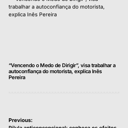
“Vencendo o Medo de Dirigir”, visa trabalhar a
autoconfiança do motorista, explica Inês
Pereira
Navegação
Previous:
Pílula anticoncepcional: conheça os efeitos