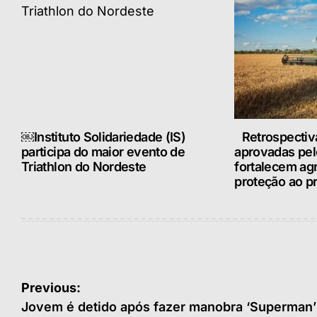
￼Instituto Solidariedade (IS)
Retrospectiv
participa do maior evento de
aprovadas pe
Triathlon do Nordeste
fortalecem ag
proteção ao pr
Navegação
Previous:
de
Jovem é detido após fazer manobra ‘Superman’