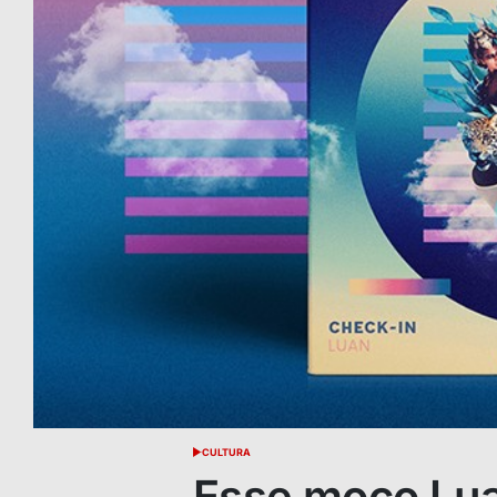
CULTURA
POSTED
IN
Esse moço Luan