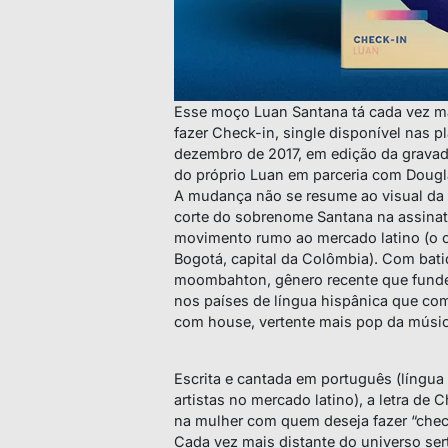
Esse moço Luan Santana tá cada vez ma
fazer Check-in, single disponível nas pl
dezembro de 2017, em edição da gravado
do próprio Luan em parceria com Dougl
A mudança não se resume ao visual da 
corte do sobrenome Santana na assinat
movimento rumo ao mercado latino (o c
Bogotá, capital da Colômbia). Com bati
moombahton, gênero recente que funde 
nos países de língua hispânica que co
com house, vertente mais pop da música
Escrita e cantada em português (língua
artistas no mercado latino), a letra d
na mulher com quem deseja fazer “chec
Cada vez mais distante do universo se