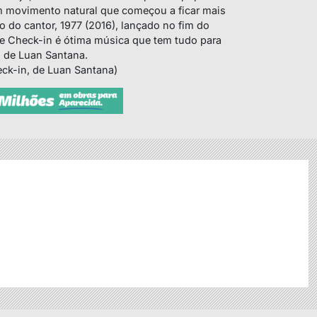
m movimento natural que começou a ficar mais
o do cantor, 1977 (2016), lançado no fim do
ue Check-in é ótima música que tem tudo para
o de Luan Santana.
eck-in, de Luan Santana)