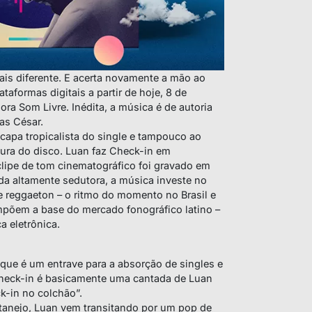
is diferente. E acerta novamente a mão ao
ataformas digitais a partir de hoje, 8 de
ra Som Livre. Inédita, a música é de autoria
as César.
capa tropicalista do single e tampouco ao
ura do disco. Luan faz Check-in em
lipe de tom cinematográfico foi gravado em
da altamente sedutora, a música investe no
reggaeton – o ritmo do momento no Brasil e
mpõem a base do mercado fonográfico latino –
 eletrônica.
 que é um entrave para a absorção de singles e
e Check-in é basicamente uma cantada de Luan
k-in no colchão”.
rtanejo, Luan vem transitando por um pop de