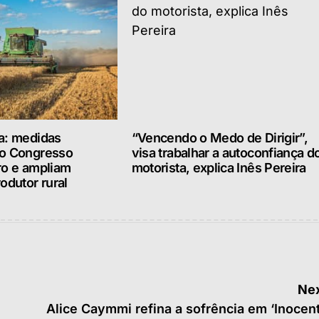
a: medidas
“Vencendo o Medo de Dirigir”,
lo Congresso
visa trabalhar a autoconfiança d
ro e ampliam
motorista, explica Inês Pereira
odutor rural
Nex
Alice Caymmi refina a sofrência em ‘Inocen