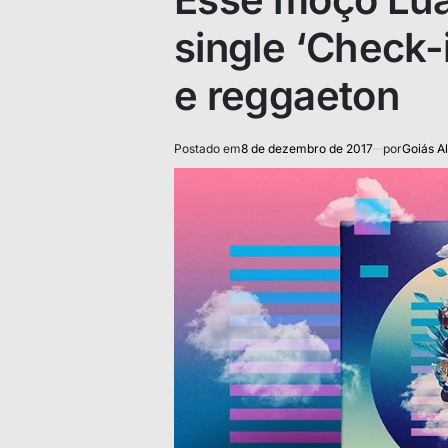
single ‘Check-
e reggaeton
Postado em
8 de dezembro de 2017
por
Goiás Al