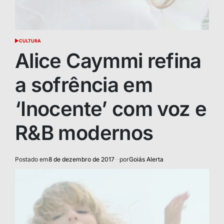
CULTURA
POSTED
IN
Alice Caymmi refina
a sofrência em
‘Inocente’ com voz e
R&B modernos
Postado em
8 de dezembro de 2017
por
Goiás Alerta