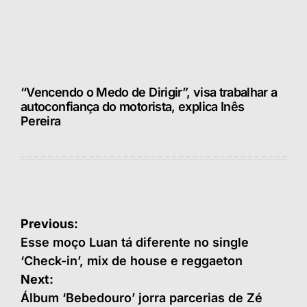
“Vencendo o Medo de Dirigir”, visa trabalhar a
autoconfiança do motorista, explica Inês
Pereira
Navegação
Previous:
de
Esse moço Luan tá diferente no single
‘Check-in’, mix de house e reggaeton
Post
Next:
Álbum ‘Bebedouro’ jorra parcerias de Zé