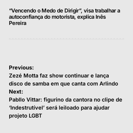
“Vencendo o Medo de Dirigir”, visa trabalhar a
autoconfiança do motorista, explica Inês
Pereira
Navegação
Previous:
de
Zezé Motta faz show continuar e lança
disco de samba em que canta com Arlindo
Post
Next:
Pabllo Vittar: figurino da cantora no clipe de
‘Indestrutível’ será leiloado para ajudar
projeto LGBT