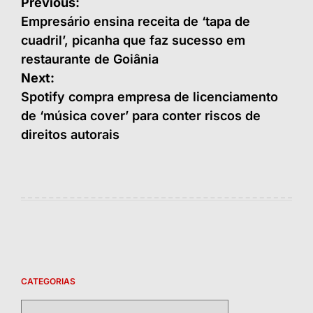
Navegação
Previous:
de
Empresário ensina receita de ‘tapa de
cuadril’, picanha que faz sucesso em
Post
restaurante de Goiânia
Next:
Spotify compra empresa de licenciamento
de ‘música cover’ para conter riscos de
direitos autorais
CATEGORIAS
Categorias