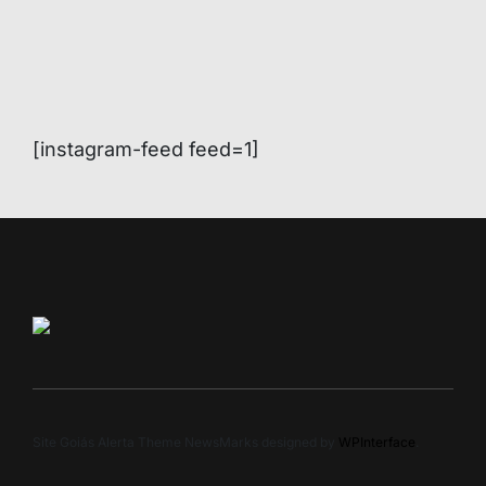
[instagram-feed feed=1]
Site Goiás Alerta Theme NewsMarks designed by
WPInterface
.