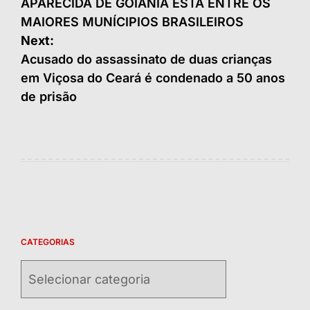
de
APARECIDA DE GOIÂNIA ESTÁ ENTRE OS
MAIORES MUNÍCIPIOS BRASILEIROS
Post
Next:
Acusado do assassinato de duas crianças
em Viçosa do Ceará é condenado a 50 anos
de prisão
CATEGORIAS
Categorias