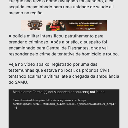
Ele que não teve o nome divulgado foi atendido, e em
seguida encaminhado para uma unidade de saúde ali
mesmo na região.
A polícia militar intensificou patrulhamento para
prender o criminoso. Após a prisão, o suspeito foi
encaminhado para Central de Flagrantes, onde vai
responder pelo crime de tentativa de homicídio e roubo.
Veja no vídeo abaixo, registrado por uma das
testemunhas que estava no local, os próprios Civis
tentando acalmar a vítima, até a chegada da ambulância
do SAMU.
Tocador
Media error: Format(s) not supported or source(s) not found
de
Fazer download do arquivo: https://madelynnews.com.br/wp-
vídeo
content/uploads/2021/11/255113484_674706193508272_968548997416066024_n.mp4?
_=1