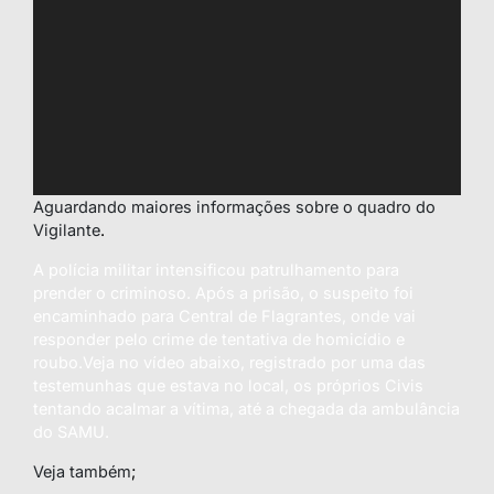
Aguardando maiores informações sobre o quadro do
Vigilante
.
A polícia militar intensificou patrulhamento para
prender o criminoso. Após a prisão, o suspeito foi
encaminhado para Central de Flagrantes, onde vai
responder pelo crime de tentativa de homicídio e
roubo.Veja no vídeo abaixo, registrado por uma das
testemunhas que estava no local, os próprios Civis
tentando acalmar a vítima, até a chegada da ambulância
do SAMU.
Veja também
;