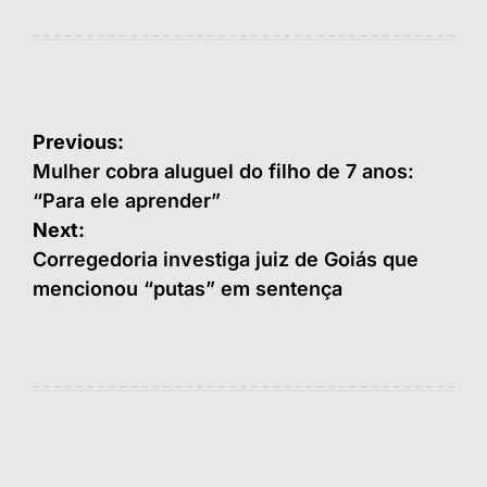
Navegação
Previous:
de
Mulher cobra aluguel do filho de 7 anos:
“Para ele aprender”
Post
Next:
Corregedoria investiga juiz de Goiás que
mencionou “putas” em sentença