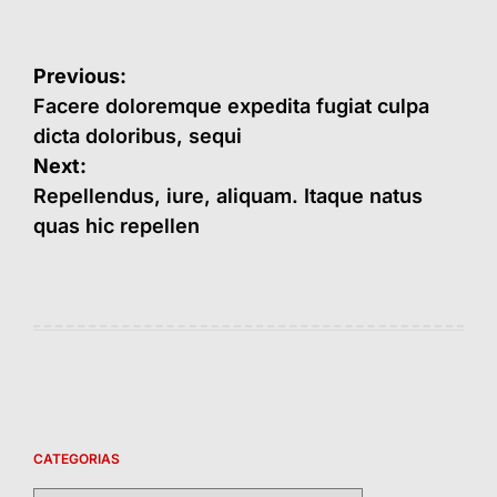
Navegação
Previous:
de
Facere doloremque expedita fugiat culpa
dicta doloribus, sequi
Post
Next:
Repellendus, iure, aliquam. Itaque natus
quas hic repellen
CATEGORIAS