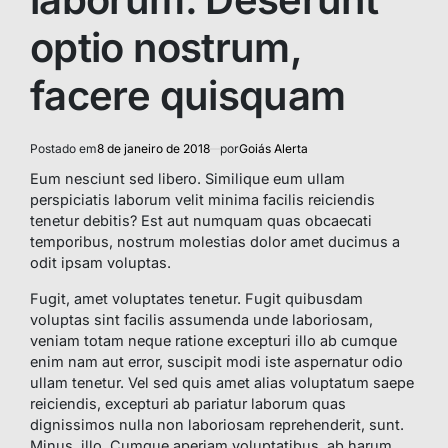
optio nostrum,
facere quisquam
Postado em
8 de janeiro de 2018
por
Goiás Alerta
Eum nesciunt sed libero. Similique eum ullam
perspiciatis laborum velit minima facilis reiciendis
tenetur debitis? Est aut numquam quas obcaecati
temporibus, nostrum molestias dolor amet ducimus a
odit ipsam voluptas.
Fugit, amet voluptates tenetur. Fugit quibusdam
voluptas sint facilis assumenda unde laboriosam,
veniam totam neque ratione excepturi illo ab cumque
enim nam aut error, suscipit modi iste aspernatur odio
ullam tenetur. Vel sed quis amet alias voluptatum saepe
reiciendis, excepturi ab pariatur laborum quas
dignissimos nulla non laboriosam reprehenderit, sunt.
Minus, illo. Cumque aperiam voluptatibus, ab harum