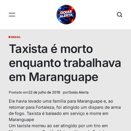
Skip
to
content
GOIÁS
BRASIL
POSTED
ALERTA
IN
Taxista é morto
enquanto trabalhava
em Maranguape
Postado em
22 de julho de 2018
por
Goiás Alerta
Ele havia levado uma família para Maranguape e, ao
retornar para Fortaleza, foi atingido um disparo de arma
de fogo. Taxista é baleado em serviço e morre em
Maranguape
Um taxista morreu ao ser atingido por um tiro em