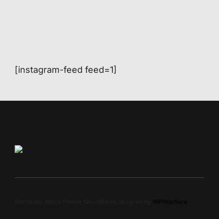
[instagram-feed feed=1]
Site Goiás Alerta Theme NewsMarks designed by
WPInterface
.