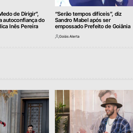
edo de Dirigir”,
“Serão tempos difíceis”, diz
 a autoconfiança do
Sandro Mabel após ser
lica Inês Pereira
empossado Prefeito de Goiânia
Goiás Alerta
Postado
por