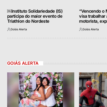
￼Instituto Solidariedade (IS)
“Vencendo o M
participa do maior evento de
visa trabalhar
Triathlon do Nordeste
motorista, exp
Goiás Alerta
Goiás Alerta
Postado
Postado
por
por
GOIÁS ALERTA