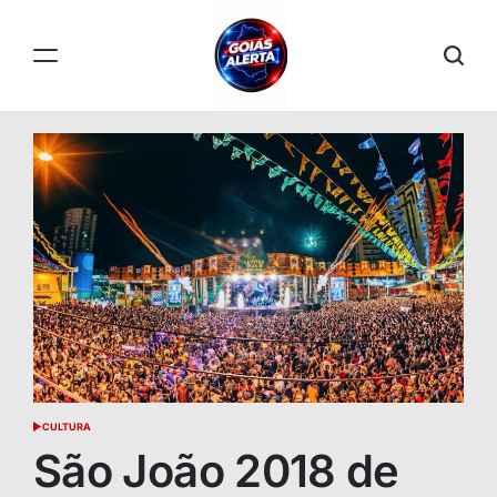
Skip
to
content
GOIÁS
ALERTA
CULTURA
POSTED
IN
São João 2018 de