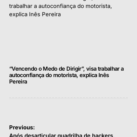
“Vencendo o Medo de Dirigir”, visa trabalhar a
autoconfiança do motorista, explica Inês
Pereira
Navegação
Previous:
Após desarticular quadrilha de hackers,