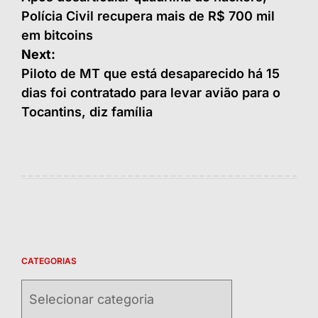
de
Polícia Civil recupera mais de R$ 700 mil
Post
em bitcoins
Next:
Piloto de MT que está desaparecido há 15
dias foi contratado para levar avião para o
Tocantins, diz família
CATEGORIAS
Categorias