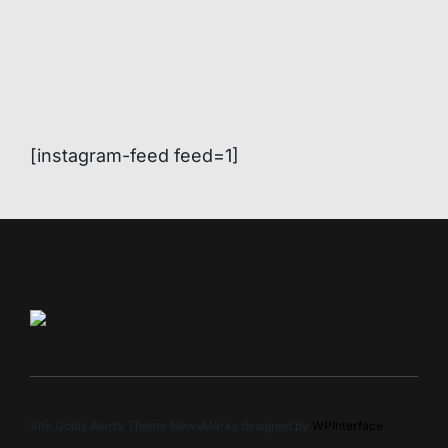
[instagram-feed feed=1]
Site Goiás Alerta Theme NewsMarks designed by
WPInterface
.