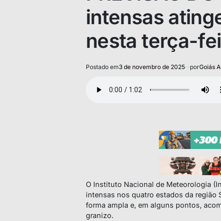
intensas atin
nesta terça-fei
Postado em
3 de novembro de 2025
por
Goiás A
O Instituto Nacional de Meteorologia (I
intensas nos quatro estados da região 
forma ampla e, em alguns pontos, aco
granizo.