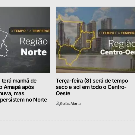
) terá manhã de
Terça-feira (8) será de tempo
no Amapá após
seco e sol em todo o Centro-
huva, mas
Oeste
 persistem no Norte
Goiás Alerta
Postado
por