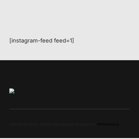
[instagram-feed feed=1]
Site Goiás Alerta Theme NewsMarks designed by
WPInterface
.