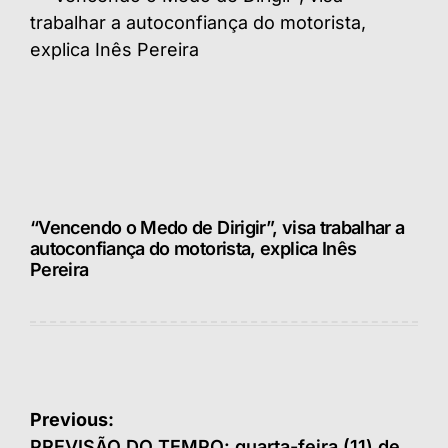
“Vencendo o Medo de Dirigir”, visa trabalhar a
autoconfiança do motorista, explica Inês
Pereira
Navegação
Previous:
PREVISÃO DO TEMPO: quarta-feira (11) de