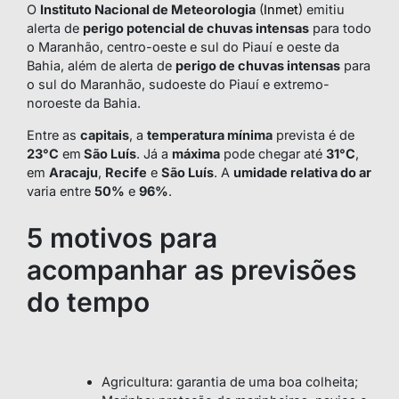
O
Instituto Nacional de Meteorologia
(
Inmet
) emitiu
alerta de
perigo potencial de chuvas intensas
para todo
o Maranhão, centro-oeste e sul do Piauí e oeste da
Bahia, além de alerta de
perigo de chuvas intensas
para
o sul do Maranhão, sudoeste do Piauí e extremo-
noroeste da Bahia.
Entre as
capitais
, a
temperatura mínima
prevista é de
23°C
em
São Luís
. Já a
máxima
pode chegar até
31°C
,
em
Aracaju
,
Recife
e
São Luís
. A
umidade relativa do ar
varia entre
50%
e
96%
.
5 motivos para
acompanhar as previsões
do tempo
Agricultura: garantia de uma boa colheita;