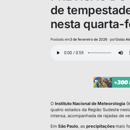
de tempestade
nesta quarta-f
Postado em
3 de fevereiro de 2026
por
Goiás Al
O
Instituto Nacional de Meteorologia
(
I
quatro estados da Região Sudeste nesta 
intensa, acompanhada de rajadas de ven
Em
São Paulo
, as
precipitações
mais fo