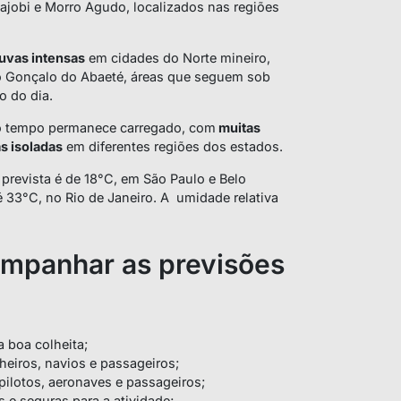
tajobi e Morro Agudo, localizados nas regiões
uvas intensas
em cidades do Norte mineiro,
ão Gonçalo do Abaeté, áreas que seguem sob
o do dia.
 o tempo permanece carregado, com
muitas
s isoladas
em diferentes regiões dos estados.
 prevista é de 18°C, em São Paulo e Belo
 33°C, no Rio de Janeiro. A umidade relativa
ompanhar as previsões
a boa colheita;
heiros, navios e passageiros;
pilotos, aeronaves e passageiros;
 e seguras para a atividade;