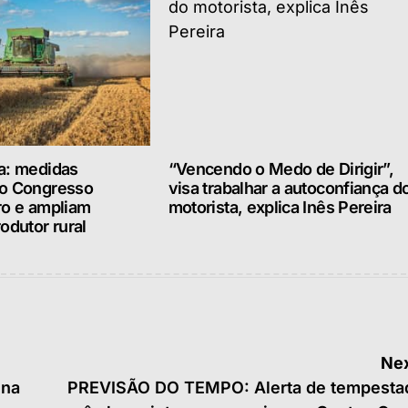
a: medidas
“Vencendo o Medo de Dirigir”,
lo Congresso
visa trabalhar a autoconfiança d
ro e ampliam
motorista, explica Inês Pereira
odutor rural
Nex
 na
PREVISÃO DO TEMPO: Alerta de tempesta