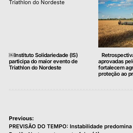
￼Instituto Solidariedade (IS)
Retrospectiv
participa do maior evento de
aprovadas pe
Triathlon do Nordeste
fortalecem ag
proteção ao pr
Navegação
Previous:
de
PREVISÃO DO TEMPO: Instabilidade predomina