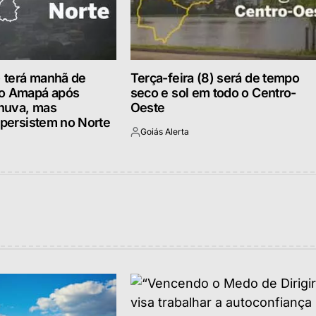
) terá manhã de
Terça-feira (8) será de tempo
no Amapá após
seco e sol em todo o Centro-
huva, mas
Oeste
 persistem no Norte
Goiás Alerta
Postado
por