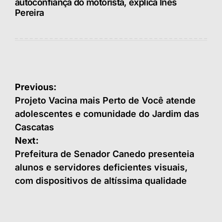
autoconfiança do motorista, explica Inês
Pereira
Navegação
Previous:
de
Projeto Vacina mais Perto de Você atende
adolescentes e comunidade do Jardim das
Post
Cascatas
Next:
Prefeitura de Senador Canedo presenteia
alunos e servidores deficientes visuais,
com dispositivos de altíssima qualidade