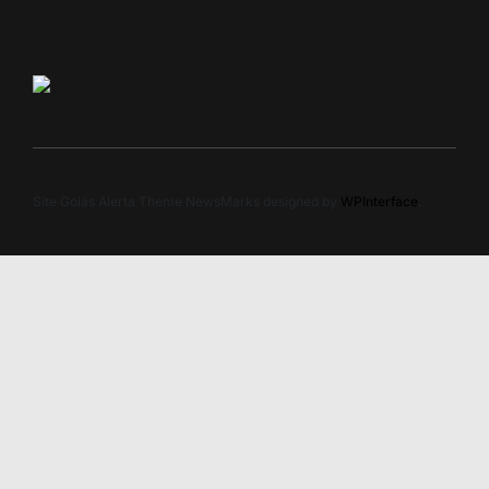
Site Goiás Alerta Theme NewsMarks designed by
WPInterface
.