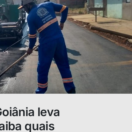
Goiânia leva
saiba quais