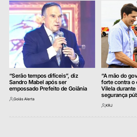
“Serão tempos difíceis”, diz
“A mão do gov
Sandro Mabel após ser
forte contra o 
empossado Prefeito de Goiânia
Vilela durante
segurança púb
Goiás Alerta
Postado
KRJ
por
Postado
por