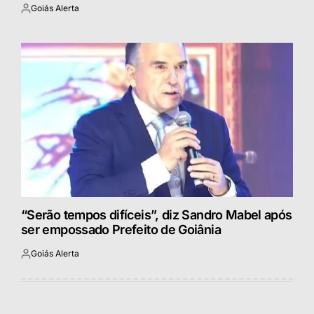
Goiás Alerta
Postado
por
“Serão tempos difíceis”, diz Sandro Mabel após
ser empossado Prefeito de Goiânia
Goiás Alerta
Postado
por