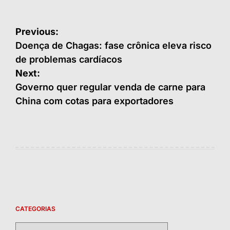
Navegação
Previous:
de
Doença de Chagas: fase crônica eleva risco
de problemas cardíacos
Post
Next:
Governo quer regular venda de carne para
China com cotas para exportadores
CATEGORIAS
Categorias