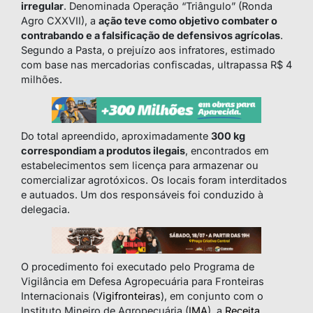
irregular
. Denominada Operação “Triângulo” (Ronda
Agro CXXVII), a
ação teve como objetivo combater o
contrabando e a falsificação de defensivos agrícolas
.
Segundo a Pasta, o prejuízo aos infratores, estimado
com base nas mercadorias confiscadas, ultrapassa R$ 4
milhões.
Do total apreendido, aproximadamente
300 kg
correspondiam a produtos ilegais
, encontrados em
estabelecimentos sem licença para armazenar ou
comercializar agrotóxicos. Os locais foram interditados
e autuados. Um dos responsáveis foi conduzido à
delegacia.
O procedimento foi executado pelo Programa de
Vigilância em Defesa Agropecuária para Fronteiras
Internacionais (
Vigifronteiras
), em conjunto com o
Instituto Mineiro de Agropecuária (
IMA
), a
Receita