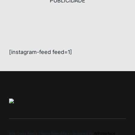
PUBLICIDADE
[instagram-feed feed=1]
Site Goiás Alerta Theme NewsMarks designed by
WPInterface
.