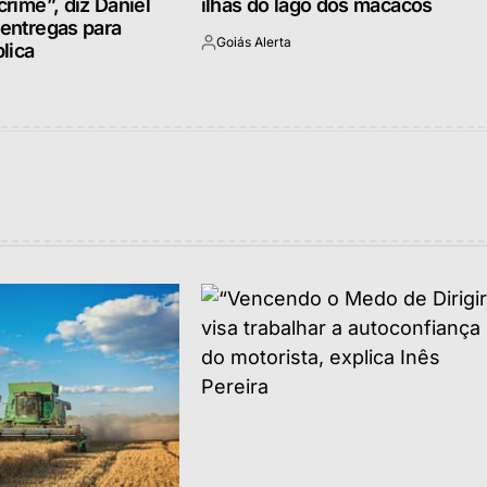
crime”, diz Daniel
ilhas do lago dos macacos
 entregas para
Goiás Alerta
lica
Postado
por