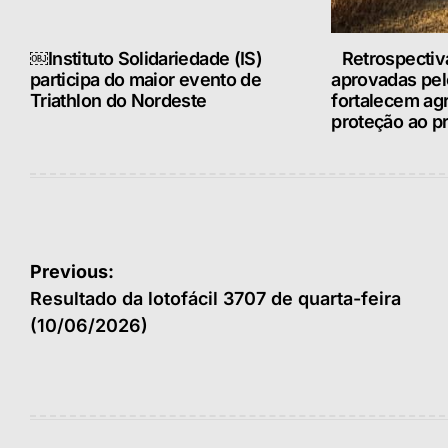
￼Instituto Solidariedade (IS)
Retrospectiv
participa do maior evento de
aprovadas pe
Triathlon do Nordeste
fortalecem ag
proteção ao pr
Navegação
Previous:
de
Resultado da lotofácil 3707 de quarta-feira
(10/06/2026)
Post