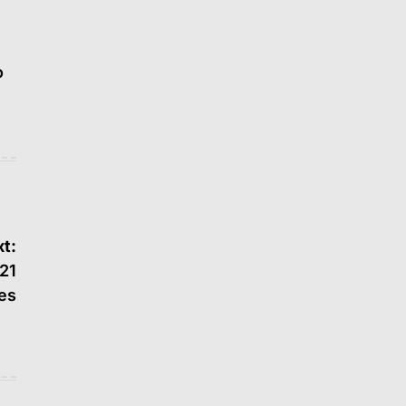
o
t:
21
es