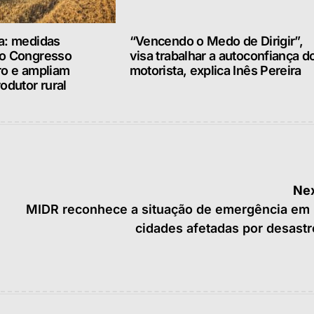
a: medidas
“Vencendo o Medo de Dirigir”,
lo Congresso
visa trabalhar a autoconfiança d
ro e ampliam
motorista, explica Inês Pereira
odutor rural
Nex
MIDR reconhece a situação de emergência em 
cidades afetadas por desastr