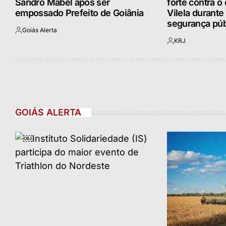
Sandro Mabel após ser
forte contra o 
empossado Prefeito de Goiânia
Vilela durante
segurança púb
Goiás Alerta
Postado
KRJ
por
Postado
por
GOIÁS ALERTA