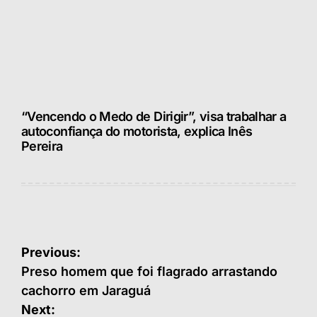
“Vencendo o Medo de Dirigir”, visa trabalhar a
autoconfiança do motorista, explica Inês
Pereira
Navegação
Previous:
de
Preso homem que foi flagrado arrastando
cachorro em Jaraguá
Post
Next: