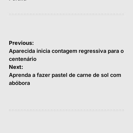
Navegação
Previous:
de
Aparecida inicia contagem regressiva para o
centenário
Post
Next:
Aprenda a fazer pastel de carne de sol com
abóbora