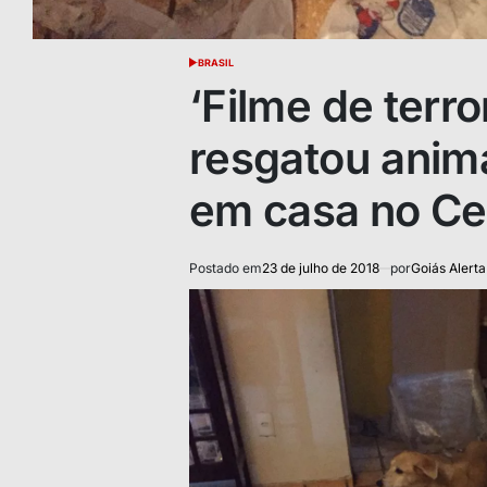
BRASIL
POSTED
IN
‘Filme de terror
resgatou anim
em casa no Ce
Postado em
23 de julho de 2018
por
Goiás Alerta