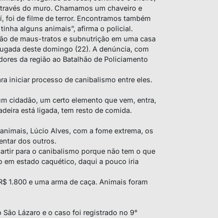
 através do muro. Chamamos um chaveiro e
 foi de filme de terror. Encontramos também
nha alguns animais”, afirma o policial.
ção de maus-tratos e subnutrição em uma casa
drugada deste domingo (22). A denúncia, com
adores da região ao Batalhão de Policiamento
a iniciar processo de canibalismo entre eles.
m cidadão, um certo elemento que vem, entra,
adeira está ligada, tem resto de comida.
animais, Lúcio Alves, com a fome extrema, os
entar dos outros.
partir para o canibalismo porque não tem o que
o em estado caquético, daqui a pouco iria
 R$ 1.800 e uma arma de caça. Animais foram
 São Lázaro e o caso foi registrado no 9°