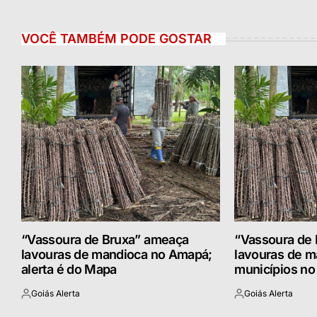
VOCÊ TAMBÉM PODE GOSTAR
“Vassoura de Bruxa” ameaça
“Vassoura de
lavouras de mandioca no Amapá;
lavouras de m
alerta é do Mapa
municípios n
Goiás Alerta
Goiás Alerta
Postado
Postado
por
por