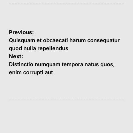
Navegação
Previous:
de
Quisquam et obcaecati harum consequatur
quod nulla repellendus
Post
Next:
Distinctio numquam tempora natus quos,
enim corrupti aut