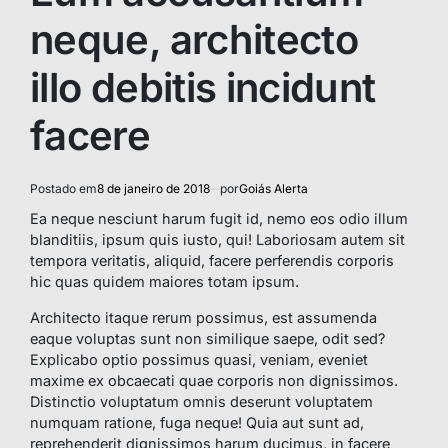
neque, architecto
illo debitis incidunt
facere
Postado em
8 de janeiro de 2018
por
Goiás Alerta
Ea neque nesciunt harum fugit id, nemo eos odio illum
blanditiis, ipsum quis iusto, qui! Laboriosam autem sit
tempora veritatis, aliquid, facere perferendis corporis
hic quas quidem maiores totam ipsum.
Architecto itaque rerum possimus, est assumenda
eaque voluptas sunt non similique saepe, odit sed?
Explicabo optio possimus quasi, veniam, eveniet
maxime ex obcaecati quae corporis non dignissimos.
Distinctio voluptatum omnis deserunt voluptatem
numquam ratione, fuga neque! Quia aut sunt ad,
reprehenderit dignissimos harum ducimus, in facere