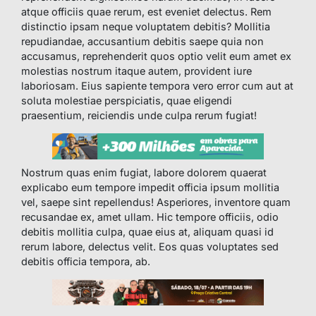
atque officiis quae rerum, est eveniet delectus. Rem
distinctio ipsam neque voluptatem debitis? Mollitia
repudiandae, accusantium debitis saepe quia non
accusamus, reprehenderit quos optio velit eum amet ex
molestias nostrum itaque autem, provident iure
laboriosam. Eius sapiente tempora vero error cum aut at
soluta molestiae perspiciatis, quae eligendi
praesentium, reiciendis unde culpa rerum fugiat!
Nostrum quas enim fugiat, labore dolorem quaerat
explicabo eum tempore impedit officia ipsum mollitia
vel, saepe sint repellendus! Asperiores, inventore quam
recusandae ex, amet ullam. Hic tempore officiis, odio
debitis mollitia culpa, quae eius at, aliquam quasi id
rerum labore, delectus velit. Eos quas voluptates sed
debitis officia tempora, ab.