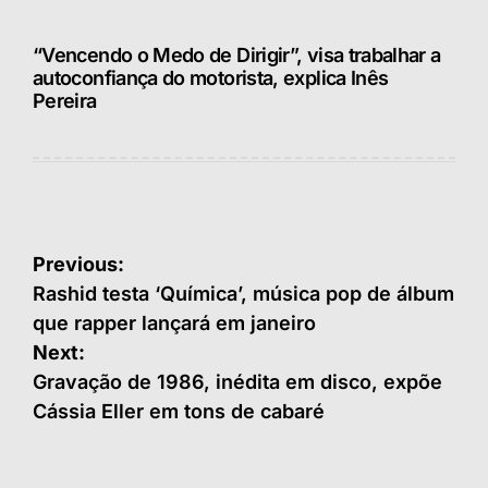
“Vencendo o Medo de Dirigir”, visa trabalhar a
autoconfiança do motorista, explica Inês
Pereira
Navegação
Previous:
de
Rashid testa ‘Química’, música pop de álbum
que rapper lançará em janeiro
Post
Next:
Gravação de 1986, inédita em disco, expõe
Cássia Eller em tons de cabaré