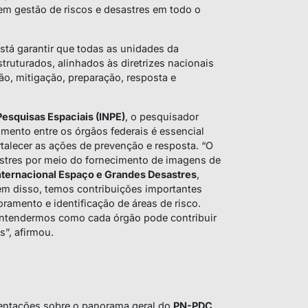
em gestão de riscos e desastres em todo o
está garantir que todas as unidades da
ruturados, alinhados às diretrizes nacionais
ão, mitigação, preparação, resposta e
 Pesquisas Espaciais (INPE)
, o pesquisador
mento entre os órgãos federais é essencial
rtalecer as ações de prevenção e resposta. “O
astres por meio do fornecimento de imagens de
nternacional Espaço e Grandes Desastres
,
ém disso, temos contribuições importantes
ramento e identificação de áreas de risco.
entendermos como cada órgão pode contribuir
s”, afirmou.
sentações sobre o panorama geral do
PN-PDC
,