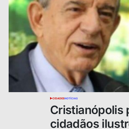
CIDADES
NOTÍCIAS
POSTED
IN
Cristianópolis
cidadãos ilust