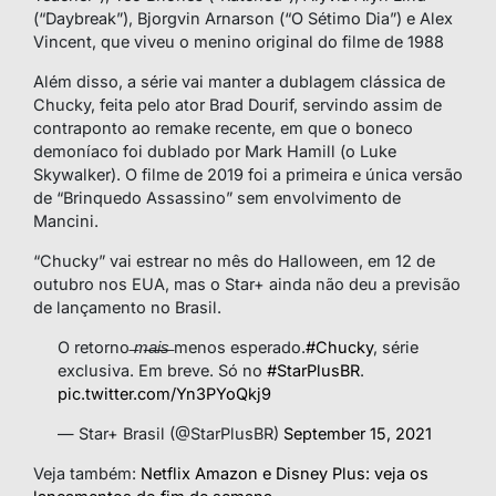
(“Daybreak”), Bjorgvin Arnarson (“O Sétimo Dia”) e Alex
Vincent, que viveu o menino original do filme de 1988
Além disso, a série vai manter a dublagem clássica de
Chucky, feita pelo ator Brad Dourif, servindo assim de
contraponto ao remake recente, em que o boneco
demoníaco foi dublado por Mark Hamill (o Luke
Skywalker). O filme de 2019 foi a primeira e única versão
de “Brinquedo Assassino” sem envolvimento de
Mancini.
“Chucky” vai estrear no mês do Halloween, em 12 de
outubro nos EUA, mas o Star+ ainda não deu a previsão
de lançamento no Brasil.
O retorno ̶m̶a̶i̶s̶ menos esperado.
#Chucky
, série
exclusiva. Em breve. Só no
#StarPlusBR
.
pic.twitter.com/Yn3PYoQkj9
— Star+ Brasil (@StarPlusBR)
September 15, 2021
Veja também:
Netflix Amazon e Disney Plus: veja os