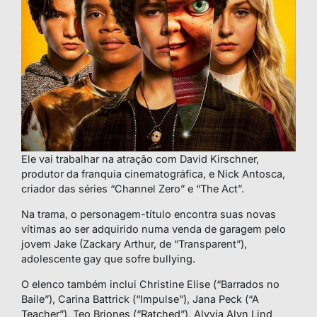
Ele vai trabalhar na atração com David Kirschner,
produtor da franquia cinematográfica, e Nick Antosca,
criador das séries “Channel Zero” e “The Act”.
Na trama, o personagem-título encontra suas novas
vítimas ao ser adquirido numa venda de garagem pelo
jovem Jake (Zackary Arthur, de “Transparent”),
adolescente gay que sofre bullying.
O elenco também inclui Christine Elise (“Barrados no
Baile”), Carina Battrick (“Impulse”), Jana Peck (“A
Teacher”), Teo Briones (“Ratched”), Alyvia Alyn Lind