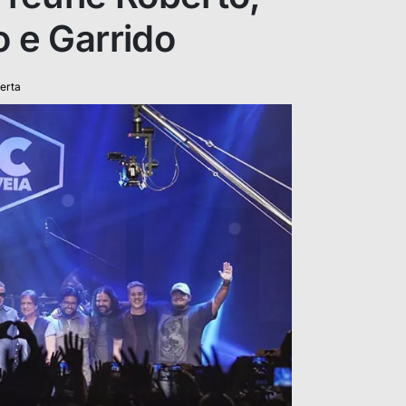
o e Garrido
erta