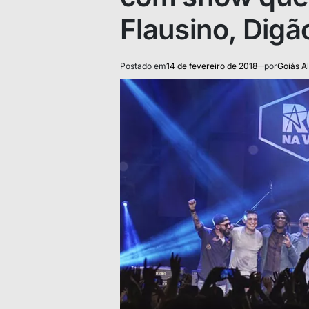
Flausino, Digã
Postado em
14 de fevereiro de 2018
por
Goiás Al