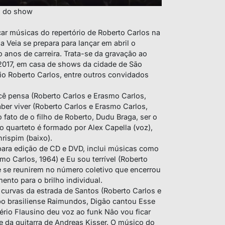
s do show
ar músicas do repertório de Roberto Carlos na
a Veia se prepara para lançar em abril o
 anos de carreira. Trata-se da gravação ao
2017, em casa de shows da cidade de São
rio Roberto Carlos, entre outros convidados
cê pensa (Roberto Carlos e Erasmo Carlos,
ber viver (Roberto Carlos e Erasmo Carlos,
 fato de o filho de Roberto, Dudu Braga, ser o
o quarteto é formado por Alex Capella (voz),
rispim (baixo).
para edição de CD e DVD, inclui músicas como
mo Carlos, 1964) e Eu sou terrível (Roberto
e se reunirem no número coletivo que encerrou
nto para o brilho individual.
 curvas da estrada de Santos (Roberto Carlos e
po brasiliense Raimundos, Digão cantou Esse
ério Flausino deu voz ao funk Não vou ficar
e da guitarra de Andreas Kisser. O músico do