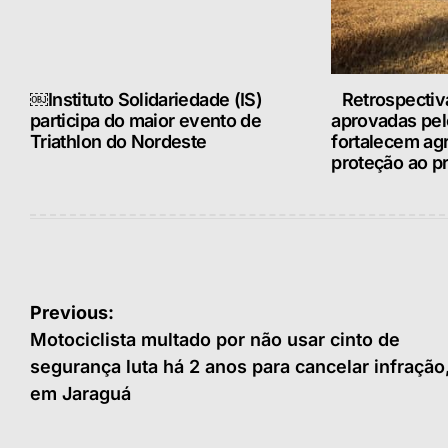
￼Instituto Solidariedade (IS)
Retrospectiv
participa do maior evento de
aprovadas pe
Triathlon do Nordeste
fortalecem ag
proteção ao pr
Navegação
Previous:
de
Motociclista multado por não usar cinto de
segurança luta há 2 anos para cancelar infração
Post
em Jaraguá