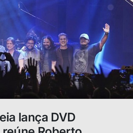
eia lança DVD
reúne Roberto,