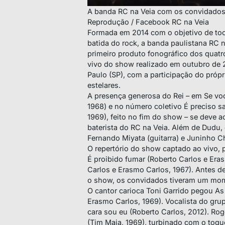
A banda RC na Veia com os convidado
Reprodução / Facebook RC na Veia
Formada em 2014 com o objetivo de toc
batida do rock, a banda paulistana RC n
primeiro produto fonográfico dos quatro
vivo do show realizado em outubro de 
Paulo (SP), com a participação do próp
estelares.
A presença generosa do Rei – em Se vo
1968) e no número coletivo É preciso sa
1969), feito no fim do show – se deve ao
baterista do RC na Veia. Além de Dudu, 
Fernando Miyata (guitarra) e Juninho Ch
O repertório do show captado ao vivo, 
É proibido fumar (Roberto Carlos e Eras
Carlos e Erasmo Carlos, 1967). Antes d
o show, os convidados tiveram um mome
O cantor carioca Toni Garrido pegou As
Erasmo Carlos, 1969). Vocalista do gru
cara sou eu (Roberto Carlos, 2012). Rog
(Tim Maia, 1969), turbinado com o toqu