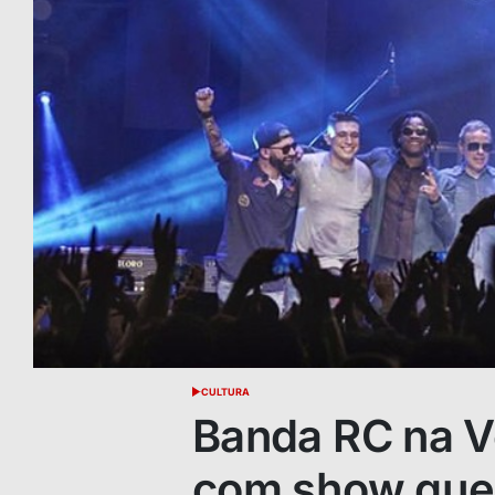
CULTURA
POSTED
IN
Banda RC na V
com show que 