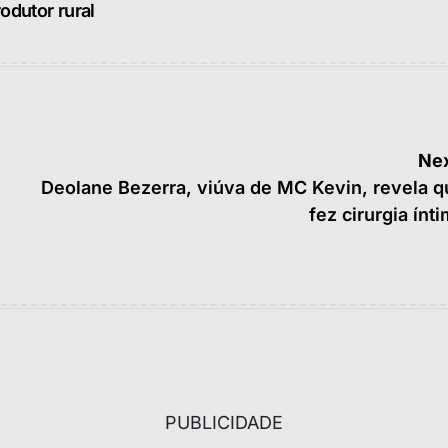
odutor rural
Nex
Deolane Bezerra, viúva de MC Kevin, revela q
fez cirurgia ínt
PUBLICIDADE