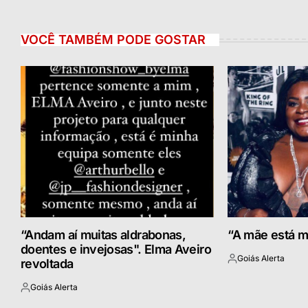
VOCÊ TAMBÉM PODE GOSTAR
“Andam aí muitas aldrabonas,
“A mãe está m
doentes e invejosas". Elma Aveiro
Goiás Alerta
revoltada
Postado
por
Goiás Alerta
Postado
por