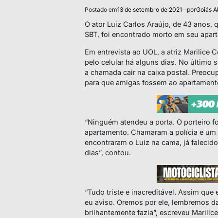
Postado em
13 de setembro de 2021
por
Goiás A
O ator Luiz Carlos Araújo, de 43 anos, 
SBT, foi encontrado morto em seu apar
Em entrevista ao UOL, a atriz Marilice 
pelo celular há alguns dias. No último s
a chamada cair na caixa postal. Preocu
para que amigas fossem ao apartamento 
“Ninguém atendeu a porta. O porteiro fo
apartamento. Chamaram a polícia e um 
encontraram o Luiz na cama, já falecido.
dias”, contou.
“Tudo triste e inacreditável. Assim que 
eu aviso. Oremos por ele, lembremos da
brilhantemente fazia”, escreveu Marilice