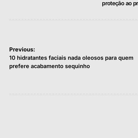
proteção ao pr
Navegação
Previous:
de
10 hidratantes faciais nada oleosos para quem
prefere acabamento sequinho
Post