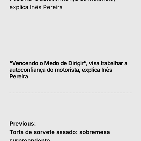
“Vencendo o Medo de Dirigir”, visa trabalhar a
autoconfiança do motorista, explica Inês
Pereira
Navegação
Previous:
de
Torta de sorvete assado: sobremesa
surpreendente