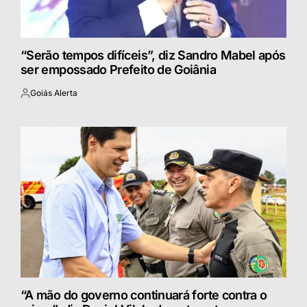
“Serão tempos difíceis”, diz Sandro Mabel após
ser empossado Prefeito de Goiânia
Goiás Alerta
Postado
por
“A mão do governo continuará forte contra o