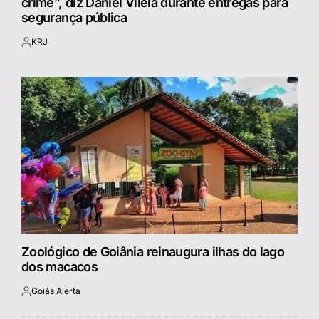
crime”, diz Daniel Vilela durante entregas para
segurança pública
KRJ
Postado
por
Zoológico de Goiânia reinaugura ilhas do lago
dos macacos
Goiás Alerta
Postado
por