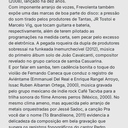
(2008), lançado há dez anos.
Com imponente arranjo de vozes, Frevolenta também
expõe uma das marcas de boa parte do disco: a pressão
do som tirado pelos produtores de Tantas, JR Tostoi e
Marcelo Vig, que tocam guitarra e bateria,
respectivamente, além de terem pilotado as
programações na medida certa, sem pecar pelo excesso
de eletrônica. A pegada roqueira da dupla de produtores
sobressai na funkeada Inemurchecível (2012), música
do primeiro álbum solo de João Cavalcanti, compositor
revelado no grupo carioca de samba Casuarina.
E por falar em samba, tem cadência bonita o toque do
violão de Fernando Caneca que conduz o registro de
Aviéntame (Emmanuel Del Real e Enrique Rangel Arroyo,
Issac Ruben Albarran Ortega, 2000), música gravada
pelo grupo mexicano de indie rock Café Tacvba para a
trilha sonora do filme Amores perros (México, 2000). No
mesmo clima ameno, mas aquecida pelo arranjo de
metais orquestradas por Jessé Sadoc, a canção Pra
você dar o nome (Tó Brandileone, 2011) evidencia a
delicadeza da composição em bela gravação que
supera os registros fonográficos do cantor Pedro