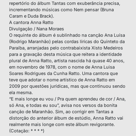
repertório do álbum Tantas com exuberância precisa,
incrementando músicas como Nem pensar (Bruna
Caram e Duda Brack).
A cantora Anna Ratto
Divulgação / Nana Moraes
O requinte do álbum é sublinhado na canção Ana Luísa
(Rodrigo Maranhão) pelas cordas líricas do Quinteto da
Paraíba, arranjadas pelo contrabaixista Xisto Medeiros
para a gravação desta música que reitera a identidade
plural de Anna Ratto, artista nascida há quase 40 anos,
em novembro de 1978, com o nome de Anna Luisa
Soares Rodrigues da Cunha Ratto. Uma cantora que
teve que adotar o nome artístico de Anna Ratto em
2009 por questões jurídicas, mas que continuou sendo
ela mesma.
“E mais longe eu vou / Pra quem aprendeu de cor / Ana,
só Ana, e todas eu sou”, avisa nos versos da bonita
canção de Maranhão. Sim, ao corrigir em Tantas a
distorção do anterior álbum de estúdio, Anna Ratto vai
realmente mais longe com este álbum revigorante.
(Cotação: * * * *)