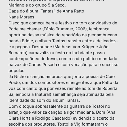
Mariano e do grupo 5 a Seco.
Capa do álbum ‘Tantas’, de Anna Ratto
Nana Moraes
Disco que começa bem e festivo no tom convidativo de
Pode me chamar (Fábio Trummer, 2006), lembrança
oportuna dessa música do repertório da pernambucana
banda Eddie, o álbum Tantas transita entre a delicadeza
e a pegada. Desbunde (Matheus Von Krüger e João
Bernardo) carnavaliza a festa no inebriante passo
contemporâneo do frevo, com recado político mandado
na voz de Carlos Posada e com vocação para o sucesso
popular.
Já Nicho é canção amorosa que jorra a poesia de Caio
Prado, um dos compositores emergentes a que Ratto dá
voz com canto que por vezes remete ao tom de Roberta
Sá, embora a (natural) semelhança seja atenuada pela
identidade do som do álbum Tantas.
Com o toque sobressalente da guitarra de Tostoi no
arranjo que valoriza canção a rigor mediana, Dom (Ana
Clara Horta e Rodrigo Cascardo) evidencia o acerto da
escolha dos produtores. Tostoi e Vig formataram o